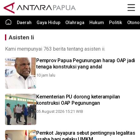
Daerah
Gaya Hidup
Olahraga
Hukum
Politik
Otono
Asisten Ii
Kami mempunyai 763 berita tentang asisten ii.
Pemprov Papua Pegunungan harap OAP jadi
tenaga konstruksi yang andal
10 jam lalu
Kementerian PU dorong keterampilan
konstruksi OAP Pegunungan
05 August 2026 15:21 WIB
Pemkot Jayapura sebut pentingnya legalitas
usaha bagi pelaku UMKM