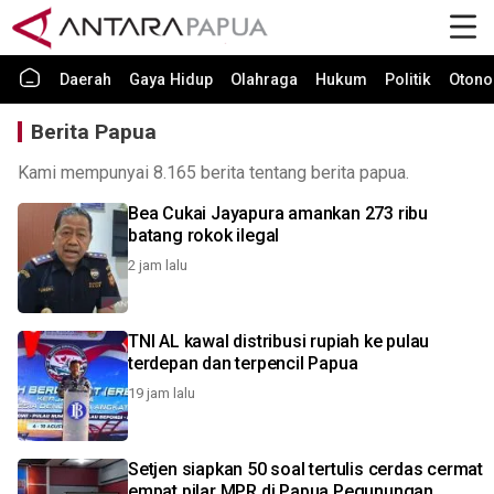
Daerah
Gaya Hidup
Olahraga
Hukum
Politik
Otono
Berita Papua
Kami mempunyai 8.165 berita tentang berita papua.
Bea Cukai Jayapura amankan 273 ribu
batang rokok ilegal
2 jam lalu
TNI AL kawal distribusi rupiah ke pulau
terdepan dan terpencil Papua
19 jam lalu
Setjen siapkan 50 soal tertulis cerdas cermat
empat pilar MPR di Papua Pegunungan