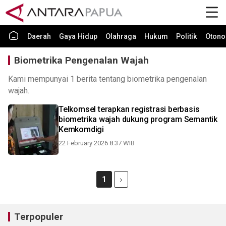
Daerah
Gaya Hidup
Olahraga
Hukum
Politik
Otono
Biometrika Pengenalan Wajah
Kami mempunyai 1 berita tentang biometrika pengenalan
wajah.
Telkomsel terapkan registrasi berbasis
biometrika wajah dukung program Semantik
Kemkomdigi
22 February 2026 8:37 WIB
1
Terpopuler