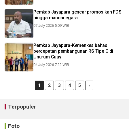
Pemkab Jayapura gencar promosikan FDS
hingga mancanegara
07 July 2026 5:09 WIB
Pemkab Jayapura-Kemenkes bahas
percepatan pembangunan RS Tipe C di
Unurum Guay
04 July 2026 7:22 WIB
1
2
3
4
5
Terpopuler
Foto