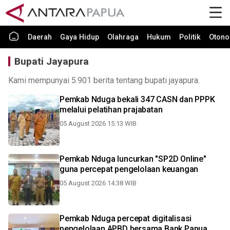
Daerah
Gaya Hidup
Olahraga
Hukum
Politik
Otono
Bupati Jayapura
Kami mempunyai 5.901 berita tentang bupati jayapura.
Pemkab Nduga bekali 347 CASN dan PPPK
melalui pelatihan prajabatan
05 August 2026 15:13 WIB
Pemkab Nduga luncurkan "SP2D Online"
guna percepat pengelolaan keuangan
05 August 2026 14:38 WIB
Pemkab Nduga percepat digitalisasi
pengelolaan APBD bersama Bank Papua