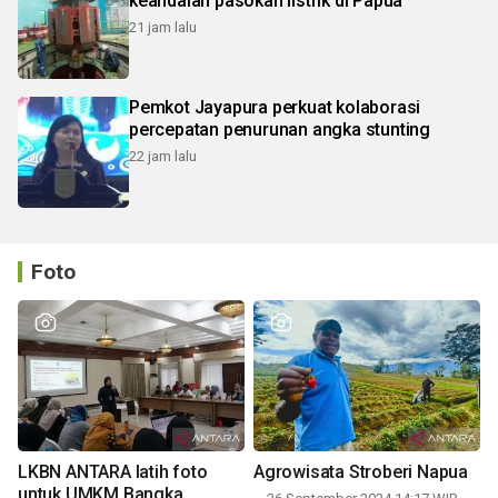
keandalan pasokan listrik di Papua
21 jam lalu
Pemkot Jayapura perkuat kolaborasi
percepatan penurunan angka stunting
22 jam lalu
Foto
LKBN ANTARA latih foto
Agrowisata Stroberi Napua
untuk UMKM Bangka