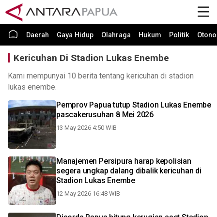
Daerah
Gaya Hidup
Olahraga
Hukum
Politik
Otono
Kericuhan Di Stadion Lukas Enembe
Kami mempunyai 10 berita tentang kericuhan di stadion
lukas enembe.
Pemprov Papua tutup Stadion Lukas Enembe
pascakerusuhan 8 Mei 2026
13 May 2026 4:50 WIB
Manajemen Persipura harap kepolisian
segera ungkap dalang dibalik kericuhan di
Stadion Lukas Enembe
12 May 2026 16:48 WIB