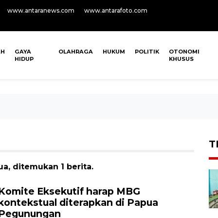
www.antaranews.com
www.antarafoto.com
AH
GAYA
OLAHRAGA
HUKUM
POLITIK
OTONOMI
HIDUP
KHUSUS
T
a, ditemukan 1 berita.
Komite Eksekutif harap MBG
kontekstual diterapkan di Papua
Pegunungan