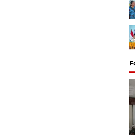
F
Antara Biro Papua
bersilahturahmi dengan
Pendam XVII/Cenderawasih