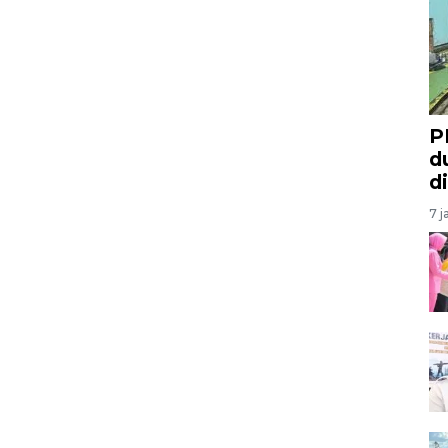
P
d
d
7 j