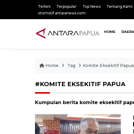
Terkini
Terpopuler
Top News
Tentang Kami
otomotif.antaranews.com
HOME
DAER
Home
Tag
Komite Eksekitif Papua
#KOMITE EKSEKITIF PAPUA
Kumpulan berita komite eksekitif papu