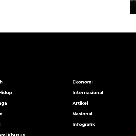
14 March 2022 15:11 WIB, 2022
h
Ekonomi
Hidup
Internasional
aga
Artikel
m
Nasional
k
Infografik
mi Khusus