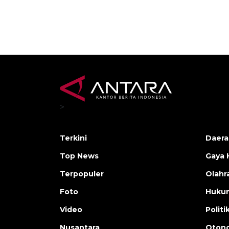
>
Terkini
Daera
Top News
Gaya 
Terpopuler
Olahr
Foto
Huku
Video
Politi
Nusantara
Otono