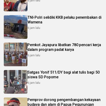
6 jam lalu
TNI-Polri selidiki KKB pelaku penembakan di
Wamena
6 jam lalu
Pemkot Jayapura libatkan 780 pencari kerja
dalam program padat karya
6 jam lalu
Satgas Yonif 511/DY bagi alat tulis bagi 50
siswa SD Popome
6 jam lalu
Pemprov dorong pengembangan kekayaan
budaya dan alam di Papua Pegunungan