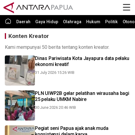
Daerah
Gaya Hidup
Olahraga
Hukum
Politik
Otono
Konten Kreator
Kami mempunyai 50 berita tentang konten kreator.
Dinas Pariwisata Kota Jayapura data pelaku
ekonomi kreatif
31 July 2026 15:26 WIB
PLN UIWP2B gelar pelatihan wirausaha bagi
25 pelaku UMKM Nabire
30 June 2026 20:46 WIB
Pegiat seni Papua ajak anak muda
konsistensi dalam karya