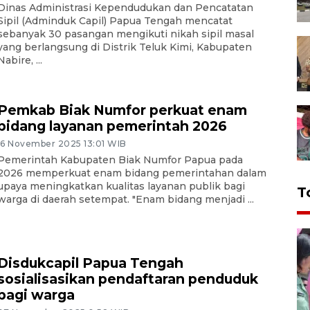
Dinas Administrasi Kependudukan dan Pencatatan
Sipil (Adminduk Capil) Papua Tengah mencatat
sebanyak 30 pasangan mengikuti nikah sipil masal
yang berlangsung di Distrik Teluk Kimi, Kabupaten
Nabire, ...
Pemkab Biak Numfor perkuat enam
bidang layanan pemerintah 2026
16 November 2025 13:01 WIB
Pemerintah Kabupaten Biak Numfor Papua pada
2026 memperkuat enam bidang pemerintahan dalam
upaya meningkatkan kualitas layanan publik bagi
T
warga di daerah setempat. "Enam bidang menjadi ...
Disdukcapil Papua Tengah
sosialisasikan pendaftaran penduduk
bagi warga