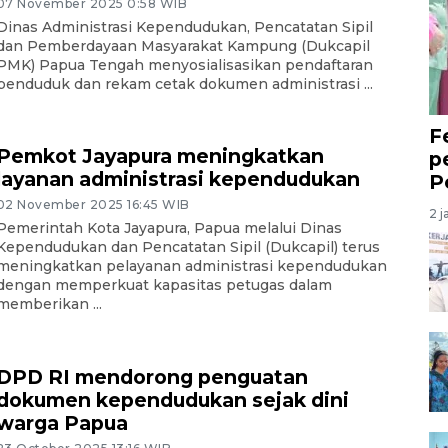
07 November 2025 0:58 WIB
Dinas Administrasi Kependudukan, Pencatatan Sipil
dan Pemberdayaan Masyarakat Kampung (Dukcapil
PMK) Papua Tengah menyosialisasikan pendaftaran
penduduk dan rekam cetak dokumen administrasi ...
F
Pemkot Jayapura meningkatkan
p
layanan administrasi kependudukan
P
02 November 2025 16:45 WIB
2 j
Pemerintah Kota Jayapura, Papua melalui Dinas
Kependudukan dan Pencatatan Sipil (Dukcapil) terus
meningkatkan pelayanan administrasi kependudukan
dengan memperkuat kapasitas petugas dalam
memberikan ...
DPD RI mendorong penguatan
dokumen kependudukan sejak dini
warga Papua