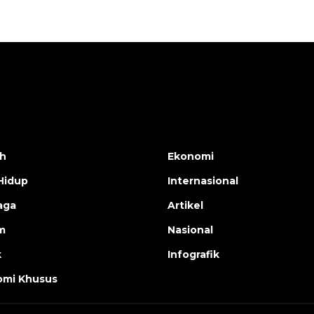
h
Ekonomi
Hidup
Internasional
aga
Artikel
m
Nasional
k
Infografik
mi Khusus