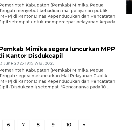
Pemerintah Kabupaten (Pemkab) Mimika, Papua
14 March 2022 15:11 WIB, 2022
Tengah menyebut kehadiran mal pelayanan publik
(MPP) di Kantor Dinas Kependudukan dan Pencatatan
Sipil setempat untuk mempercepat pelayanan kepada
..
Pemkab Mimika segera luncurkan MPP
di Kantor Disdukcapil
13 June 2025 18:15 WIB, 2025
Pemerintah Kabupaten (Pemkab) Mimika, Papua
Tengah segera meluncurkan Mal Pelayanan Publik
(MPP) di Kantor Dinas Kependudukan dan Pencatatan
Sipil (Disdukcapil) setempat. "Rencananya pada 18 ...
6
7
8
9
10
»