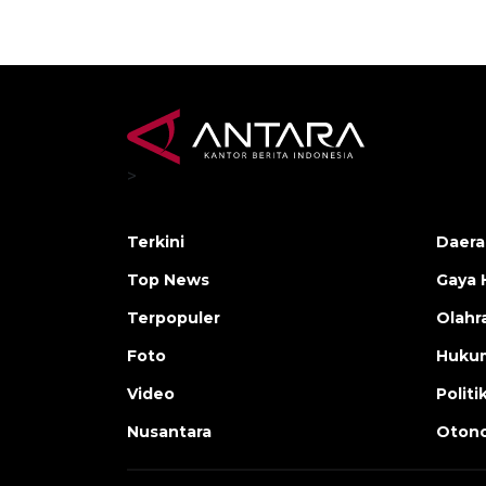
>
Terkini
Daera
Top News
Gaya 
Terpopuler
Olahr
Foto
Huku
Video
Politi
Nusantara
Otono