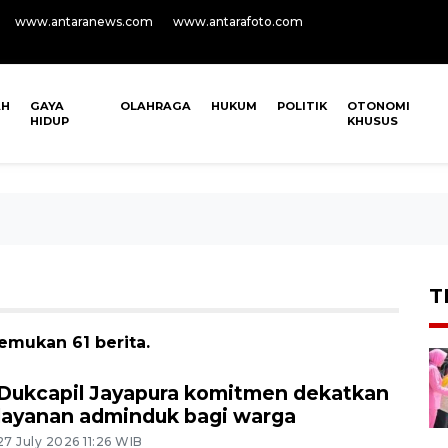
www.antaranews.com
www.antarafoto.com
AH
GAYA
OLAHRAGA
HUKUM
POLITIK
OTONOMI
HIDUP
KHUSUS
T
emukan 61 berita.
Dukcapil Jayapura komitmen dekatkan
layanan adminduk bagi warga
27 July 2026 11:26 WIB