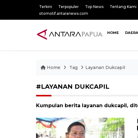
Terkini
Terpopuler
Top News
Tentang Kami
otomotif.antaranews.com
HOME
DAER
Home
Tag
Layanan Dukcapil
#LAYANAN DUKCAPIL
Kumpulan berita layanan dukcapil, dit