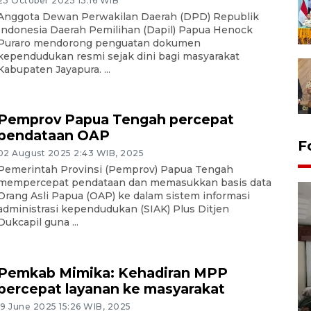
23 October 2025 13:16 WIB
Anggota Dewan Perwakilan Daerah (DPD) Republik
Indonesia Daerah Pemilihan (Dapil) Papua Henock
Puraro mendorong penguatan dokumen
kependudukan resmi sejak dini bagi masyarakat
Kabupaten Jayapura. ...
Pemprov Papua Tengah percepat
pendataan OAP
F
02 August 2025 2:43 WIB, 2025
Pemerintah Provinsi (Pemprov) Papua Tengah
mempercepat pendataan dan memasukkan basis data
Orang Asli Papua (OAP) ke dalam sistem informasi
administrasi kependudukan (SIAK) Plus Ditjen
Dukcapil guna ...
Pemkab Mimika: Kehadiran MPP
Antara Biro Papua
percepat layanan ke masyarakat
bersilahturahmi dengan
Pendam XVII/Cenderawasih
19 June 2025 15:26 WIB, 2025