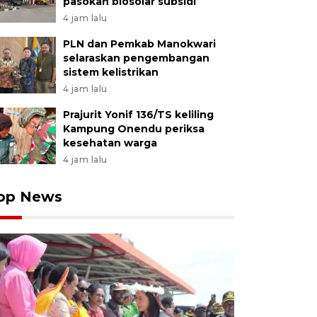
pasokan biosolar subsidi
4 jam lalu
PLN dan Pemkab Manokwari
selaraskan pengembangan
sistem kelistrikan
4 jam lalu
Prajurit Yonif 136/TS keliling
Kampung Onendu periksa
kesehatan warga
4 jam lalu
op News