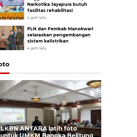
Narkotika Jayapura butuh
fasilitas rehabilitasi
4 jam lalu
PLN dan Pemkab Manokwari
selaraskan pengembangan
sistem kelistrikan
4 jam lalu
oto
LKBN ANTARA latih foto
untuk UMKM Bangka Belitung
Agrowisa