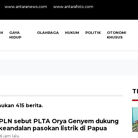
www.antaranews.com
www.antarafoto.com
AH
GAYA
OLAHRAGA
HUKUM
POLITIK
OTONOMI
HIDUP
KHUSUS
T
ukan 415 berita.
PLN sebut PLTA Orya Genyem dukung
keandalan pasokan listrik di Papua
16 jam lalu