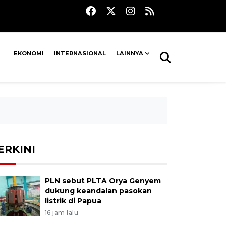
EKONOMI
INTERNASIONAL
LAINNYA
ERKINI
PLN sebut PLTA Orya Genyem
dukung keandalan pasokan
listrik di Papua
16 jam lalu