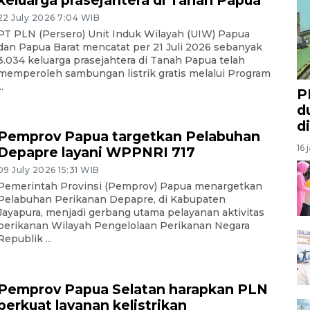
22 July 2026 7:04 WIB
PT PLN (Persero) Unit Induk Wilayah (UIW) Papua
dan Papua Barat mencatat per 21 Juli 2026 sebanyak
3.034 keluarga prasejahtera di Tanah Papua telah
memperoleh sambungan listrik gratis melalui Program
..
P
d
d
Pemprov Papua targetkan Pelabuhan
16 
Depapre layani WPPNRI 717
09 July 2026 15:31 WIB
Pemerintah Provinsi (Pemprov) Papua menargetkan
Pelabuhan Perikanan Depapre, di Kabupaten
Jayapura, menjadi gerbang utama pelayanan aktivitas
perikanan Wilayah Pengelolaan Perikanan Negara
Republik ...
Pemprov Papua Selatan harapkan PLN
perkuat layanan kelistrikan