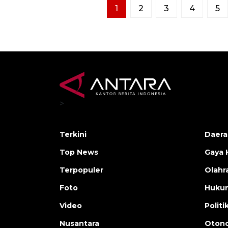
1
2
3
4
5
>
Terkini
Daera
Top News
Gaya 
Terpopuler
Olahr
Foto
Huku
Video
Politi
Nusantara
Otono