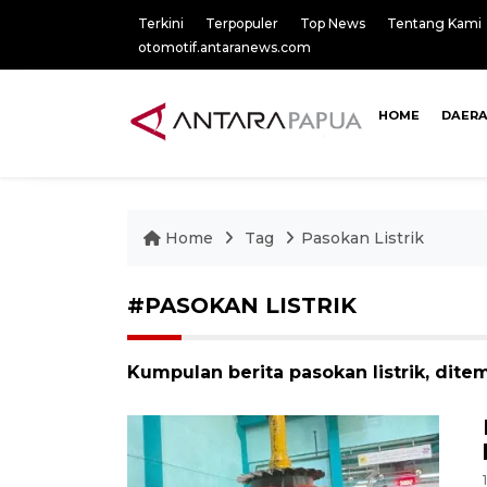
Terkini
Terpopuler
Top News
Tentang Kami
otomotif.antaranews.com
HOME
DAER
Home
Tag
Pasokan Listrik
#PASOKAN LISTRIK
Kumpulan berita pasokan listrik, ditem