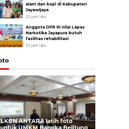
alam dan kopi di Kabupaten
Jayawijaya
22 jam lalu
Anggota DPR RI nilai Lapas
Narkotika Jayapura butuh
fasilitas rehabilitasi
22 jam lalu
oto
LKBN ANTARA latih foto
untuk UMKM Bangka Belitung
Agrowisa