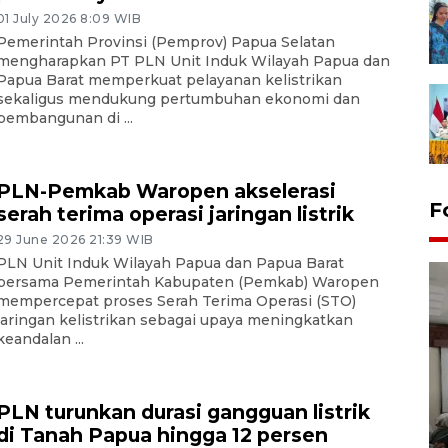
01 July 2026 8:09 WIB
Pemerintah Provinsi (Pemprov) Papua Selatan
mengharapkan PT PLN Unit Induk Wilayah Papua dan
Papua Barat memperkuat pelayanan kelistrikan
sekaligus mendukung pertumbuhan ekonomi dan
pembangunan di ...
PLN-Pemkab Waropen akselerasi
F
serah terima operasi jaringan listrik
29 June 2026 21:39 WIB
PLN Unit Induk Wilayah Papua dan Papua Barat
bersama Pemerintah Kabupaten (Pemkab) Waropen
mempercepat proses Serah Terima Operasi (STO)
jaringan kelistrikan sebagai upaya meningkatkan
keandalan ...
Antara Biro Papua
PLN turunkan durasi gangguan listrik
bersilahturahmi dengan
di Tanah Papua hingga 12 persen
Pendam XVII/Cenderawasih