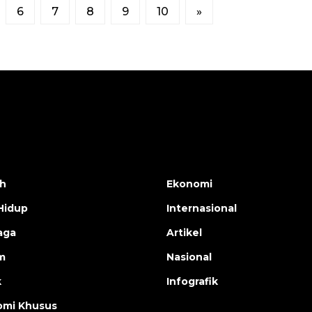
6
7
8
9
10
»
h
Ekonomi
Hidup
Internasional
aga
Artikel
m
Nasional
k
Infografik
mi Khusus