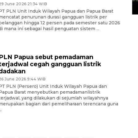
29 June 2026 21:34 WIB
14 March 2022 15:11 WIB, 2022
PT PLN Unit Induk Wilayah Papua dan Papua Barat
mencatat penurunan durasi gangguan listrik per
pelanggan hingga 12 persen pada semester satu 2026
di mana ini sebagai hasil penguatan sistem ...
PLN Papua sebut pemadaman
terjadwal cegah gangguan listrik
dadakan
26 June 2026 9:44 WIB
PT PLN (Persero) Unit Induk Wilayah Papua dan
Papua Barat menyebutkan pemadamanlistrik
terjadwal, yang dilakukan di sejumlah wilayahnya
merupakan bagian dari pemeliharaan terencana guna
..