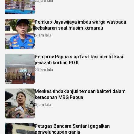
20 jam lalu
Pemkab Jayawijaya imbau warga waspada
kebakaran saat musim kemarau
6 jam lalu
Pemprov Papua siap fasilitasi identifikasi
jenazah korban PD II
20 jam lalu
Menkes tindaklanjuti temuan bakteri dalam
keracunan MBG Papua
5 jam lalu
Petugas Bandara Sentani gagalkan
penyelundupan ganja