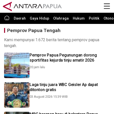
Daerah
Gaya Hidup
Olahraga
Hukum
Politik
Otono
Pemprov Papua Tengah
Kami mempunyai 1.672 berita tentang pemprov papua
tengah.
Pemprov Papua Pegunungan dorong
sportifitas kejurda tinju amatir 2026
20 jam lalu
Laga tinju juara WBC Geisler Ap dapat
ditonton gratis
03 August 2026 15:39 WIB