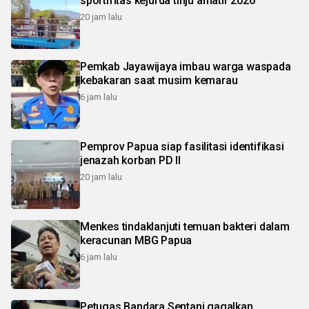
sportifitas kejurda tinju amatir 2026
20 jam lalu
Pemkab Jayawijaya imbau warga waspada
kebakaran saat musim kemarau
6 jam lalu
Pemprov Papua siap fasilitasi identifikasi
jenazah korban PD II
20 jam lalu
Menkes tindaklanjuti temuan bakteri dalam
keracunan MBG Papua
6 jam lalu
Petugas Bandara Sentani gagalkan