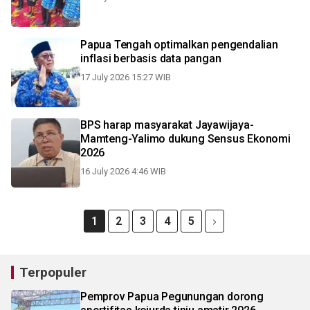
Papua Tengah optimalkan pengendalian
inflasi berbasis data pangan
17 July 2026 15:27 WIB
BPS harap masyarakat Jayawijaya-
Mamteng-Yalimo dukung Sensus Ekonomi
2026
16 July 2026 4:46 WIB
1
2
3
4
5
Terpopuler
Pemprov Papua Pegunungan dorong