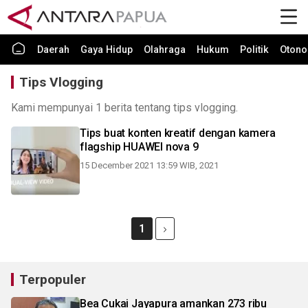
Daerah
Gaya Hidup
Olahraga
Hukum
Politik
Otono
Tips Vlogging
Kami mempunyai 1 berita tentang tips vlogging.
Tips buat konten kreatif dengan kamera
flagship HUAWEI nova 9
15 December 2021 13:59 WIB, 2021
1
Terpopuler
Bea Cukai Jayapura amankan 273 ribu