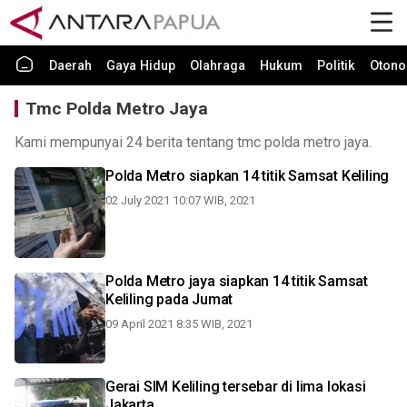
Daerah
Gaya Hidup
Olahraga
Hukum
Politik
Otono
Tmc Polda Metro Jaya
Kami mempunyai 24 berita tentang tmc polda metro jaya.
Polda Metro siapkan 14 titik Samsat Keliling
02 July 2021 10:07 WIB, 2021
Polda Metro jaya siapkan 14 titik Samsat
Keliling pada Jumat
09 April 2021 8:35 WIB, 2021
Gerai SIM Keliling tersebar di lima lokasi
Jakarta