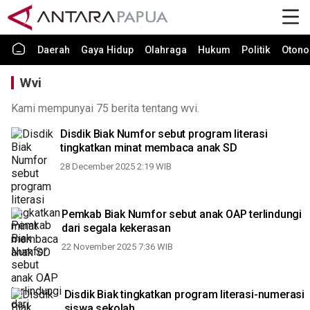
Daerah
Gaya Hidup
Olahraga
Hukum
Politik
Otono
Wvi
Kami mempunyai 75 berita tentang wvi.
Disdik Biak Numfor sebut program literasi
tingkatkan minat membaca anak SD
28 December 2025 2:19 WIB
Pemkab Biak Numfor sebut anak OAP terlindungi
dari segala kekerasan
22 November 2025 7:36 WIB
Disdik Biak tingkatkan program literasi-numerasi
siswa sekolah