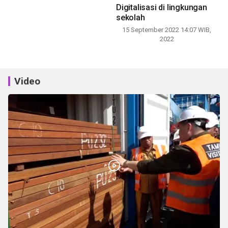
Video
Bea Cukai Jayapura catat devisa ekspor tembus Rp80,2M
hingga Juli 2026
18 jam lalu