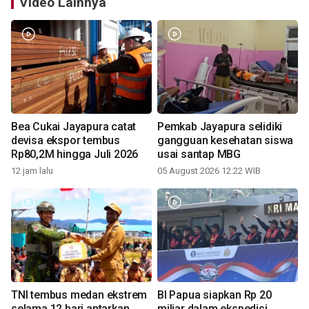
Video Lainnya
Bea Cukai Jayapura catat
Pemkab Jayapura selidiki
devisa ekspor tembus
gangguan kesehatan siswa
Rp80,2M hingga Juli 2026
usai santap MBG
12 jam lalu
05 August 2026 12:22 WIB
TNI tembus medan ekstrem
BI Papua siapkan Rp 20
selama 12 hari antarkan
miliar dalam ekspedisi