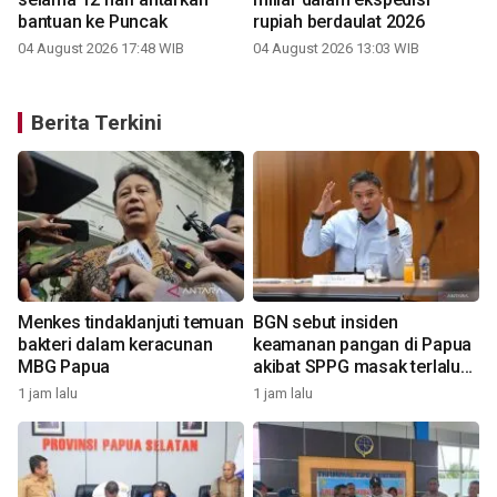
bantuan ke Puncak
rupiah berdaulat 2026
04 August 2026 17:48 WIB
04 August 2026 13:03 WIB
Berita Terkini
Menkes tindaklanjuti temuan
BGN sebut insiden
bakteri dalam keracunan
keamanan pangan di Papua
MBG Papua
akibat SPPG masak terlalu
awal
1 jam lalu
1 jam lalu
2