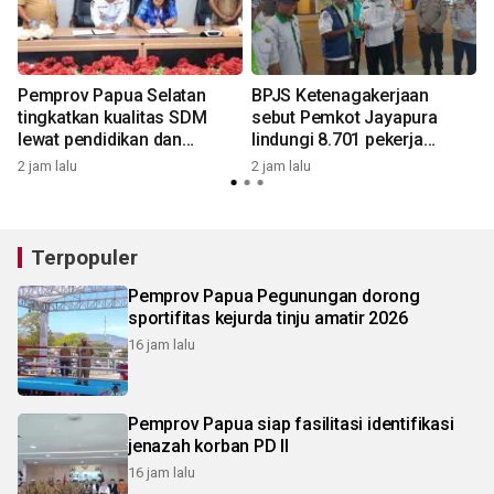
Pemprov Papua Selatan
BPJS Ketenagakerjaan
tingkatkan kualitas SDM
sebut Pemkot Jayapura
lewat pendidikan dan
lindungi 8.701 pekerja
pelatihan
rentan
2 jam lalu
2 jam lalu
2
Terpopuler
Pemprov Papua Pegunungan dorong
sportifitas kejurda tinju amatir 2026
16 jam lalu
Pemprov Papua siap fasilitasi identifikasi
jenazah korban PD II
16 jam lalu