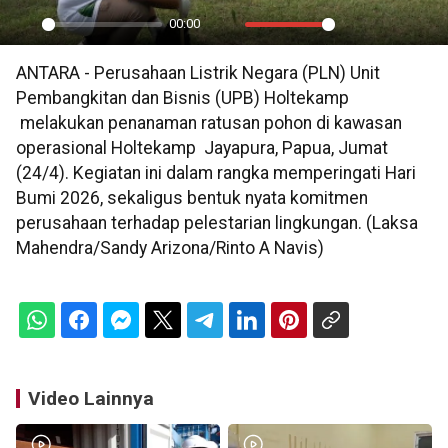
00:00
Play
Mute
Settings
PIP
En
ANTARA - Perusahaan Listrik Negara (PLN) Unit
ful
Pembangkitan dan Bisnis (UPB) Holtekamp
melakukan penanaman ratusan pohon di kawasan
operasional Holtekamp Jayapura, Papua, Jumat
(24/4). Kegiatan ini dalam rangka memperingati Hari
Bumi 2026, sekaligus bentuk nyata komitmen
perusahaan terhadap pelestarian lingkungan. (Laksa
Mahendra/Sandy Arizona/Rinto A Navis)
Video Lainnya