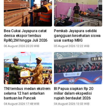
Bea Cukai Jayapura catat
Pemkab Jayapura selidiki
devisa ekspor tembus
gangguan kesehatan siswa
Rp80,2M hingga Juli 2026
usai santap MBG
06 August 2026 20:20 WIB
05 August 2026 12:22 WIB
TNI tembus medan ekstrem
BI Papua siapkan Rp 20
selama 12 hari antarkan
miliar dalam ekspedisi
bantuan ke Puncak
rupiah berdaulat 2026
04 August 2026 17:48 WIB
04 August 2026 13:03 WIB