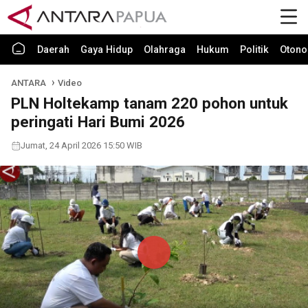
Daerah
Gaya Hidup
Olahraga
Hukum
Politik
Otono
ANTARA
Video
PLN Holtekamp tanam 220 pohon untuk
peringati Hari Bumi 2026
Jumat, 24 April 2026 15:50 WIB
Play