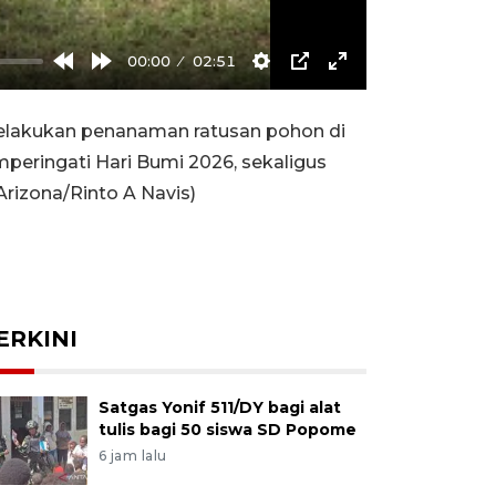
00:00
02:51
Rewind
Forward
Settings
PIP
Enter
10s
10s
fullscreen
elakukan penanaman ratusan pohon di
peringati Hari Bumi 2026, sekaligus
rizona/Rinto A Navis)
ERKINI
Satgas Yonif 511/DY bagi alat
tulis bagi 50 siswa SD Popome
6 jam lalu