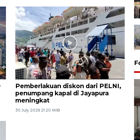
F
O
Pemberlakuan diskon dari PELNI,
penumpang kapal di Jayapura
meningkat
30 July 2026 21:20 WIB
Antara Biro Papua
bersilahturahmi dengan
Pendam XVII/Cenderawasih