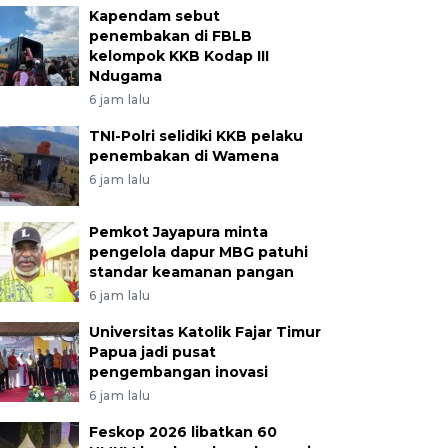
Kapendam sebut
penembakan di FBLB
kelompok KKB Kodap III
Ndugama
6 jam lalu
TNI-Polri selidiki KKB pelaku
penembakan di Wamena
6 jam lalu
Pemkot Jayapura minta
pengelola dapur MBG patuhi
standar keamanan pangan
6 jam lalu
Universitas Katolik Fajar Timur
Papua jadi pusat
pengembangan inovasi
6 jam lalu
Feskop 2026 libatkan 60