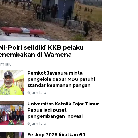
NI-Polri selidiki KKB pelaku
enembakan di Wamena
am lalu
Pemkot Jayapura minta
pengelola dapur MBG patuhi
standar keamanan pangan
6 jam lalu
Universitas Katolik Fajar Timur
Papua jadi pusat
pengembangan inovasi
6 jam lalu
Feskop 2026 libatkan 60