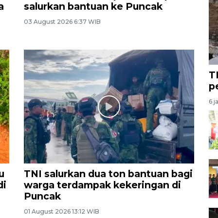
a
salurkan bantuan ke Puncak
03 August 2026 6:37 WIB
T
p
6 j
u
TNI salurkan dua ton bantuan bagi
di
warga terdampak kekeringan di
Puncak
01 August 2026 13:12 WIB