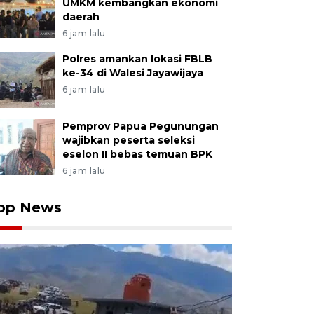
UMKM kembangkan ekonomi
daerah
6 jam lalu
Polres amankan lokasi FBLB
ke-34 di Walesi Jayawijaya
6 jam lalu
Pemprov Papua Pegunungan
wajibkan peserta seleksi
eselon II bebas temuan BPK
6 jam lalu
op News