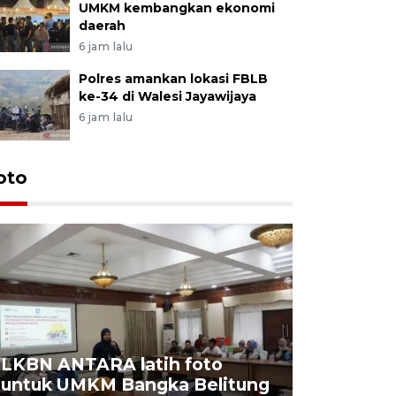
UMKM kembangkan ekonomi
daerah
6 jam lalu
Polres amankan lokasi FBLB
ke-34 di Walesi Jayawijaya
6 jam lalu
oto
LKBN ANTARA latih foto
untuk UMKM Bangka Belitung
Agrowisa