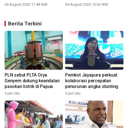
04 August 2026 17:48 WIB
04 August 2026 13:03 WIB
Berita Terkini
PLN sebut PLTA Orya
Pemkot Jayapura perkuat
Genyem dukung keandalan
kolaborasi percepatan
pasokan listrik di Papua
penurunan angka stunting
5 jam lalu
5 jam lalu
1