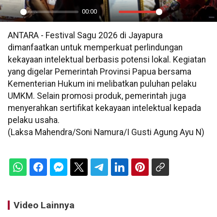
00:00
Play
Mute
Settings
PIP
En
ANTARA - Festival Sagu 2026 di Jayapura
ful
dimanfaatkan untuk memperkuat perlindungan
kekayaan intelektual berbasis potensi lokal. Kegiatan
yang digelar Pemerintah Provinsi Papua bersama
Kementerian Hukum ini melibatkan puluhan pelaku
UMKM. Selain promosi produk, pemerintah juga
menyerahkan sertifikat kekayaan intelektual kepada
pelaku usaha.
(Laksa Mahendra/Soni Namura/I Gusti Agung Ayu N)
Video Lainnya