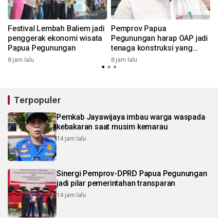
g
Festival Lembah Baliem jadi
Pemprov Papua
penggerak ekonomi wisata
Pegunungan harap OAP jadi
Papua Pegunungan
tenaga konstruksi yang
andal
8 jam lalu
8 jam lalu
1
Terpopuler
Pemkab Jayawijaya imbau warga waspada
kebakaran saat musim kemarau
14 jam lalu
Sinergi Pemprov-DPRD Papua Pegunungan
jadi pilar pemerintahan transparan
14 jam lalu