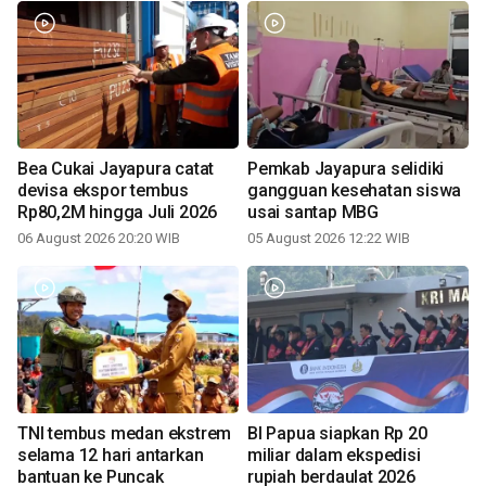
Bea Cukai Jayapura catat
Pemkab Jayapura selidiki
devisa ekspor tembus
gangguan kesehatan siswa
Rp80,2M hingga Juli 2026
usai santap MBG
06 August 2026 20:20 WIB
05 August 2026 12:22 WIB
TNI tembus medan ekstrem
BI Papua siapkan Rp 20
selama 12 hari antarkan
miliar dalam ekspedisi
bantuan ke Puncak
rupiah berdaulat 2026