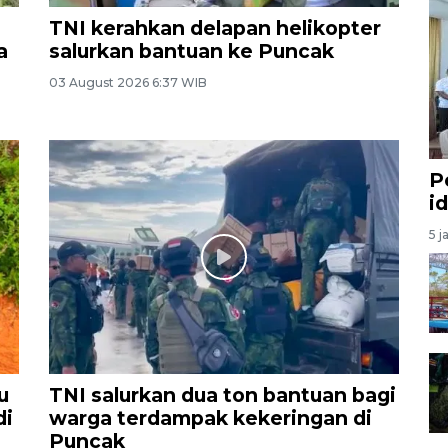
TNI kerahkan delapan helikopter
a
salurkan bantuan ke Puncak
03 August 2026 6:37 WIB
P
i
5 j
u
TNI salurkan dua ton bantuan bagi
di
warga terdampak kekeringan di
Puncak