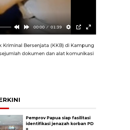
00:00
01:39
Rewind
Forward
Settings
PIP
Enter
10s
10s
fullscreen
Kriminal Bersenjata (KKB) di Kampung
ta sejumlah dokumen dan alat komunikasi
ERKINI
Pemprov Papua siap fasilitasi
identifikasi jenazah korban PD
II