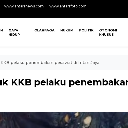
www.antaranews.com
www.antarafoto.com
AH
GAYA
OLAHRAGA
HUKUM
POLITIK
OTONOMI
HIDUP
KHUSUS
 KKB pelaku penembakan pesawat di Intan Jaya
uk KKB pelaku penembakan