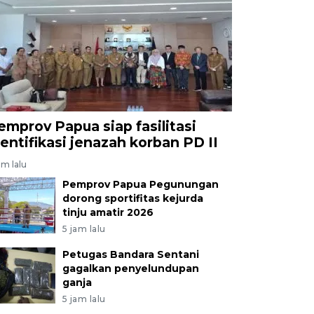
emprov Papua siap fasilitasi
dentifikasi jenazah korban PD II
am lalu
Pemprov Papua Pegunungan
dorong sportifitas kejurda
tinju amatir 2026
5 jam lalu
Petugas Bandara Sentani
gagalkan penyelundupan
ganja
5 jam lalu