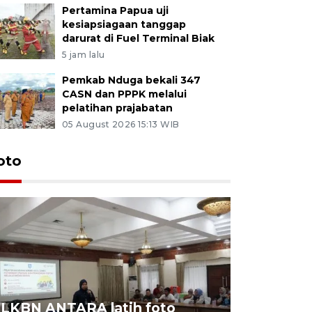
Pertamina Papua uji
kesiapsiagaan tanggap
darurat di Fuel Terminal Biak
5 jam lalu
Pemkab Nduga bekali 347
CASN dan PPPK melalui
pelatihan prajabatan
05 August 2026 15:13 WIB
oto
LKBN ANTARA latih foto