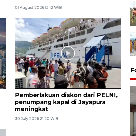
01 August 2026 13:12 WIB
F
O
Pemberlakuan diskon dari PELNI,
penumpang kapal di Jayapura
meningkat
30 July 2026 21:20 WIB
Antara Biro Papua
bersilahturahmi dengan