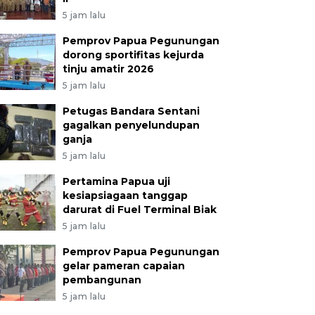
5 jam lalu
Pemprov Papua Pegunungan
dorong sportifitas kejurda
tinju amatir 2026
5 jam lalu
Petugas Bandara Sentani
gagalkan penyelundupan
ganja
5 jam lalu
Pertamina Papua uji
kesiapsiagaan tanggap
darurat di Fuel Terminal Biak
5 jam lalu
Pemprov Papua Pegunungan
gelar pameran capaian
pembangunan
5 jam lalu