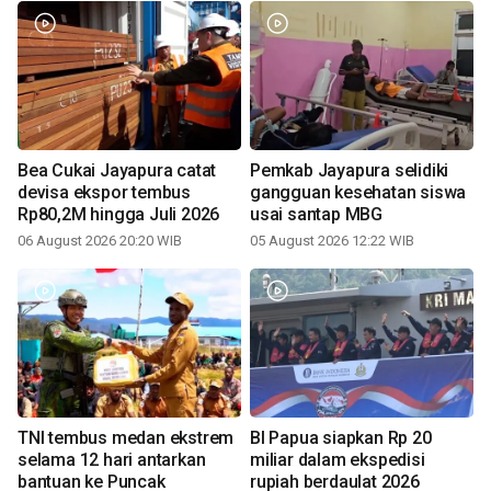
Bea Cukai Jayapura catat
Pemkab Jayapura selidiki
devisa ekspor tembus
gangguan kesehatan siswa
Rp80,2M hingga Juli 2026
usai santap MBG
06 August 2026 20:20 WIB
05 August 2026 12:22 WIB
TNI tembus medan ekstrem
BI Papua siapkan Rp 20
selama 12 hari antarkan
miliar dalam ekspedisi
bantuan ke Puncak
rupiah berdaulat 2026