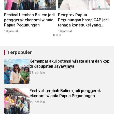
g
Festival Lembah Baliem jadi
Pemprov Papua
penggerak ekonomi wisata
Pegunungan harap OAP jadi
Papua Pegunungan
tenaga konstruksi yang
andal
19 jam lalu
19 jam lalu
Terpopuler
Kemenpar akui potensi wisata alam dan kopi
di Kabupaten Jayawijaya
21 jam lalu
Festival Lembah Baliem jadi penggerak
ekonomi wisata Papua Pegunungan
19 jam lalu