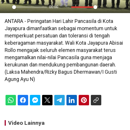
00:00
Play
Mute
Settings
PIP
En
ANTARA - Peringatan Hari Lahir Pancasila di Kota
ful
Jayapura dimanfaatkan sebagai momentum untuk
memperkuat persatuan dan toleransi di tengah
keberagaman masyarakat. Wali Kota Jayapura Abisai
Rollo mengajak seluruh elemen masyarakat terus
mengamalkan nilai-nilai Pancasila guna menjaga
kerukunan dan mendukung pembangunan daerah.
(Laksa Mahendra/Rizky Bagus Dhermawan/I Gusti
Agung Ayu N)
Video Lainnya