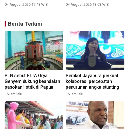
04 August 2026 17:48 WIB
04 August 2026 13:03 WIB
Berita Terkini
PLN sebut PLTA Orya
Pemkot Jayapura perkuat
Genyem dukung keandalan
kolaborasi percepatan
pasokan listrik di Papua
penurunan angka stunting
15 jam lalu
15 jam lalu
2