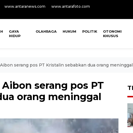
www.antaranews.com
www.antarafoto.com
AH
GAYA
OLAHRAGA
HUKUM
POLITIK
OTONOMI
HIDUP
KHUSUS
Aibon serang pos PT Kristalin sebabkan dua orang meninggal
 Aibon serang pos PT
T
 dua orang meninggal