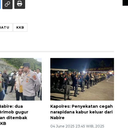
RATU
KKB
Nabire: dua
Kapolres: Penyekatan cegah
Brimob gugur
narapidana kabur keluar dari
dan ditembak
Nabire
KKB
04 June 2025 23:45 WIB, 2025