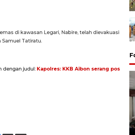
emas di kawasan Legari, Nabire, telah dievakuasi
 Samuel Tatiratu.
F
m dengan judul:
Kapolres: KKB Aibon serang pos
Antara Biro Papua
bersilahturahmi dengan
Pendam XVII/Cenderawasih
14 March 2022 15:11 WIB, 2022