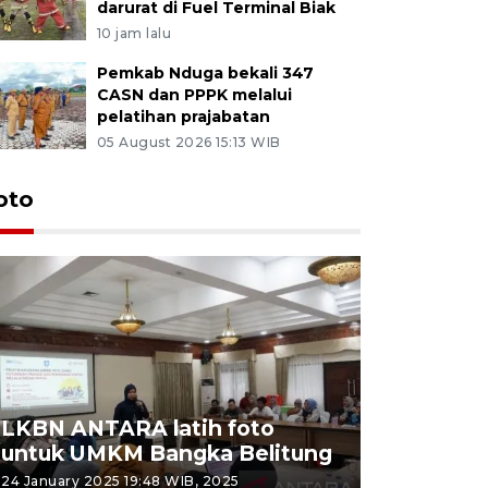
darurat di Fuel Terminal Biak
10 jam lalu
Pemkab Nduga bekali 347
CASN dan PPPK melalui
pelatihan prajabatan
05 August 2026 15:13 WIB
oto
LKBN ANTARA latih foto
untuk UMKM Bangka Belitung
Agrowisa
24 January 2025 19:48 WIB, 2025
26 September 