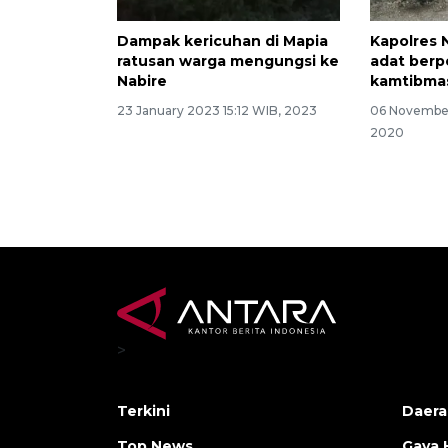
Dampak kericuhan di Mapia
Kapolres 
ratusan warga mengungsi ke
adat berp
Nabire
kamtibma
23 January 2023 15:12 WIB, 2023
06 November
2020
>
Terkini
Daera
Top News
Gaya 