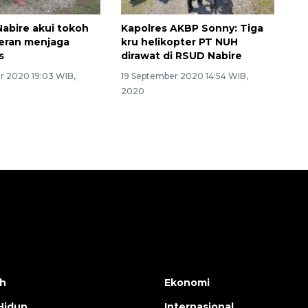
Nabire akui tokoh
Kapolres AKBP Sonny: Tiga
eran menjaga
kru helikopter PT NUH
s
dirawat di RSUD Nabire
 2020 19:03 WIB,
19 September 2020 14:54 WIB,
2020
h
Ekonomi
Hidup
Internasional