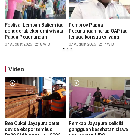
g
Festival Lembah Baliem jadi
Pemprov Papua
penggerak ekonomi wisata
Pegunungan harap OAP jadi
Papua Pegunungan
tenaga konstruksi yang
andal
07 August 2026 12:18 WIB
07 August 2026 12:17 WIB
Video
Bea Cukai Jayapura catat
Pemkab Jayapura selidiki
devisa ekspor tembus
gangguan kesehatan siswa