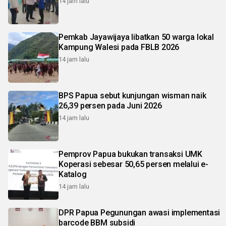
14 jam lalu
Pemkab Jayawijaya libatkan 50 warga lokal
Kampung Walesi pada FBLB 2026
14 jam lalu
BPS Papua sebut kunjungan wisman naik
26,39 persen pada Juni 2026
14 jam lalu
Pemprov Papua bukukan transaksi UMK
Koperasi sebesar 50,65 persen melalui e-
Katalog
14 jam lalu
DPR Papua Pegunungan awasi implementasi
barcode BBM subsidi