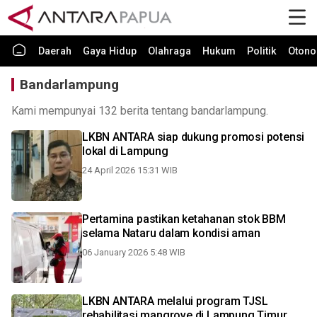
Daerah
Gaya Hidup
Olahraga
Hukum
Politik
Otono
Bandarlampung
Kami mempunyai 132 berita tentang bandarlampung.
LKBN ANTARA siap dukung promosi potensi
lokal di Lampung
24 April 2026 15:31 WIB
Pertamina pastikan ketahanan stok BBM
selama Nataru dalam kondisi aman
06 January 2026 5:48 WIB
LKBN ANTARA melalui program TJSL
rehabilitasi mangrove di Lampung Timur