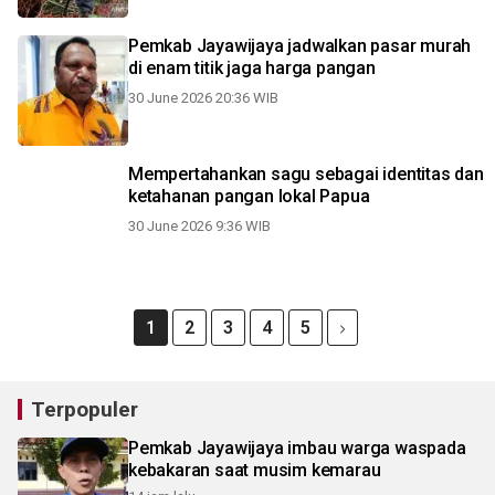
Pemkab Jayawijaya jadwalkan pasar murah
di enam titik jaga harga pangan
30 June 2026 20:36 WIB
Mempertahankan sagu sebagai identitas dan
ketahanan pangan lokal Papua
30 June 2026 9:36 WIB
1
2
3
4
5
Terpopuler
Pemkab Jayawijaya imbau warga waspada
kebakaran saat musim kemarau