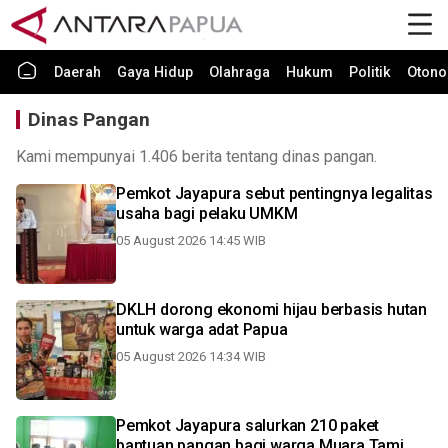
Daerah
Gaya Hidup
Olahraga
Hukum
Politik
Otono
Dinas Pangan
Kami mempunyai 1.406 berita tentang dinas pangan.
Pemkot Jayapura sebut pentingnya legalitas
usaha bagi pelaku UMKM
05 August 2026 14:45 WIB
DKLH dorong ekonomi hijau berbasis hutan
untuk warga adat Papua
05 August 2026 14:34 WIB
Pemkot Jayapura salurkan 210 paket
bantuan pangan bagi warga Muara Tami