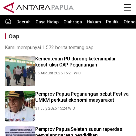
Daerah
Gaya Hidup
Olahraga
Hukum
Politik
Otono
Oap
Kami mempunyai 1.572 berita tentang oap.
Kementerian PU dorong keterampilan
konstruksi OAP Pegunungan
05 August 2026 15:21 WIB
Pemprov Papua Pegunungan sebut Festival
UMKM perkuat ekonomi masyarakat
31 July 2026 15:24 WIB
Pemprov Papua Selatan susun raperdasi
penyelenggaraan pendidikan