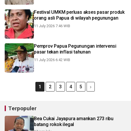
Festival UMKM perluas akses pasar produk
orang asli Papua di wilayah pegunungan
11 July 2026 7:46 WIB
Pemprov Papua Pegunungan intervensi
pasar tekan inflasi tahunan
11 July 2026 6:42 WIB
1
2
3
4
5
Terpopuler
Bea Cukai Jayapura amankan 273 ribu
batang rokok ilegal