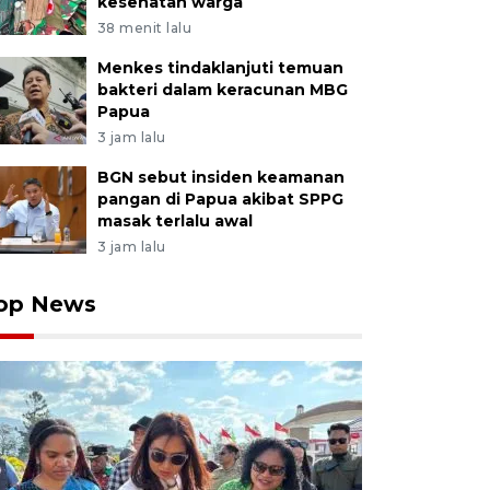
kesehatan warga
38 menit lalu
Menkes tindaklanjuti temuan
bakteri dalam keracunan MBG
Papua
3 jam lalu
BGN sebut insiden keamanan
pangan di Papua akibat SPPG
masak terlalu awal
3 jam lalu
op News