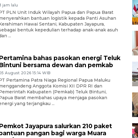
3 jam lalu
PT PLN Unit Induk Wilayah Papua dan Papua Barat
menyerahkan bantuan logistik kepada Panti Asuhan
Kerahiman Hawai Sentani, Kabupaten Jayapura,
sebagai bentuk kepedulian terhadap anak-anak asuh
dan ...
Pertamina bahas pasokan energi Teluk
Bintuni bersama dewan dan pemkab
05 August 2026 15:14 WIB
PT Pertamina Patra Niaga Regional Papua Maluku
menggandeng Anggota Komisi XII DPR RI dan
Pemerintah Kabupaten (Pemkab) Teluk Bintuni,
Papua Barat membahas upaya menjaga pasokan
energi yang terjangkau ...
Pemkot Jayapura salurkan 210 paket
bantuan pangan bagi warga Muara