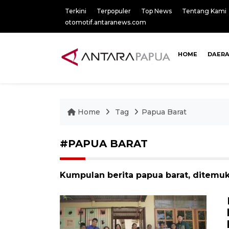
Terkini
Terpopuler
Top News
Tentang Kami
otomotif.antaranews.com
HOME
DAER
Home
Tag
Papua Barat
#PAPUA BARAT
Kumpulan berita papua barat, ditemuk