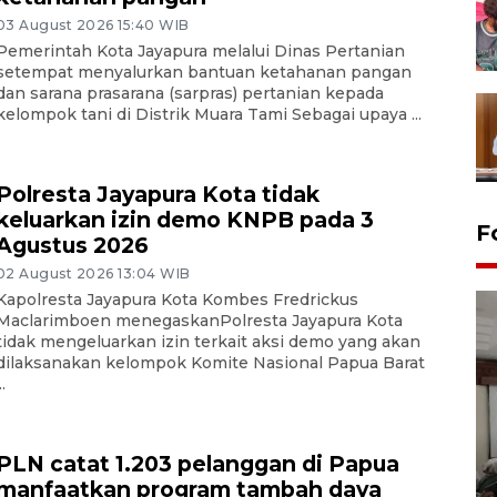
03 August 2026 15:40 WIB
Pemerintah Kota Jayapura melalui Dinas Pertanian
setempat menyalurkan bantuan ketahanan pangan
dan sarana prasarana (sarpras) pertanian kepada
kelompok tani di Distrik Muara Tami Sebagai upaya ...
Polresta Jayapura Kota tidak
keluarkan izin demo KNPB pada 3
F
Agustus 2026
02 August 2026 13:04 WIB
Kapolresta Jayapura Kota Kombes Fredrickus
Maclarimboen menegaskanPolresta Jayapura Kota
tidak mengeluarkan izin terkait aksi demo yang akan
dilaksanakan kelompok Komite Nasional Papua Barat
..
Antara Biro Papua
PLN catat 1.203 pelanggan di Papua
bersilahturahmi dengan
manfaatkan program tambah daya
Pendam XVII/Cenderawasih