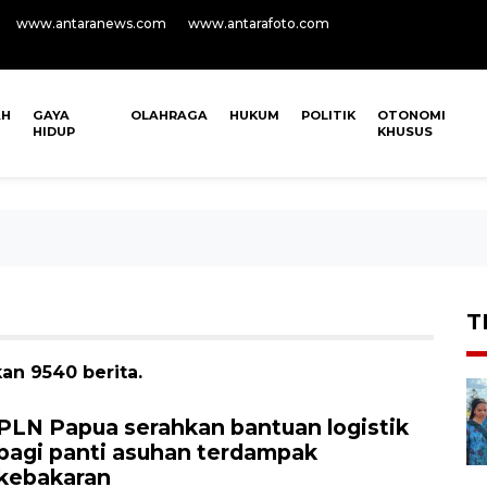
www.antaranews.com
www.antarafoto.com
AH
GAYA
OLAHRAGA
HUKUM
POLITIK
OTONOMI
HIDUP
KHUSUS
T
an 9540 berita.
PLN Papua serahkan bantuan logistik
bagi panti asuhan terdampak
kebakaran