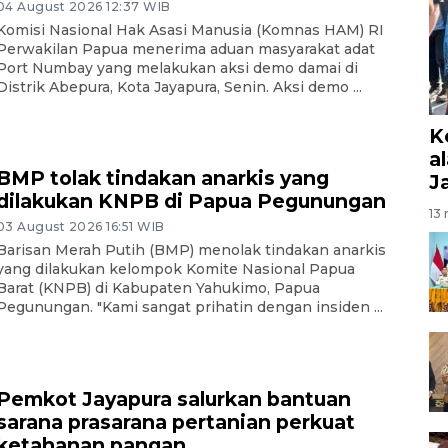
04 August 2026 12:37 WIB
Komisi Nasional Hak Asasi Manusia (Komnas HAM) RI
Perwakilan Papua menerima aduan masyarakat adat
Port Numbay yang melakukan aksi demo damai di
Distrik Abepura, Kota Jayapura, Senin. Aksi demo ...
K
a
BMP tolak tindakan anarkis yang
J
dilakukan KNPB di Papua Pegunungan
13 
03 August 2026 16:51 WIB
Barisan Merah Putih (BMP) menolak tindakan anarkis
yang dilakukan kelompok Komite Nasional Papua
Barat (KNPB) di Kabupaten Yahukimo, Papua
Pegunungan. "Kami sangat prihatin dengan insiden ...
Pemkot Jayapura salurkan bantuan
sarana prasarana pertanian perkuat
ketahanan pangan