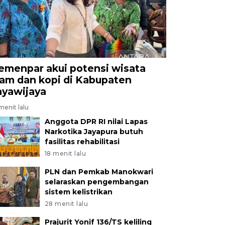
emenpar akui potensi wisata
lam dan kopi di Kabupaten
ayawijaya
menit lalu
Anggota DPR RI nilai Lapas
Narkotika Jayapura butuh
fasilitas rehabilitasi
18 menit lalu
PLN dan Pemkab Manokwari
selaraskan pengembangan
sistem kelistrikan
28 menit lalu
Prajurit Yonif 136/TS keliling