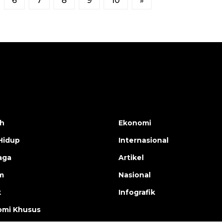
6
7
8
9
10
»
h
Ekonomi
Hidup
Internasional
aga
Artikel
m
Nasional
k
Infografik
mi Khusus