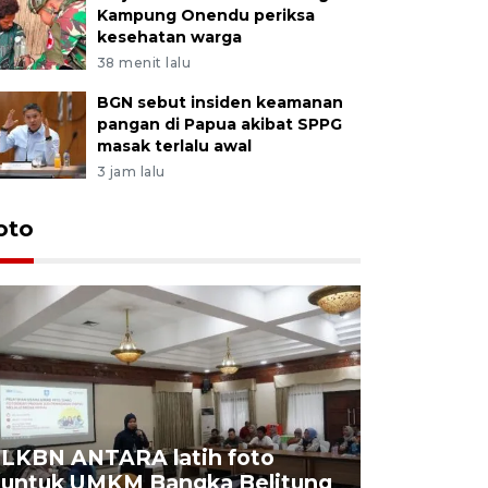
Kampung Onendu periksa
kesehatan warga
38 menit lalu
BGN sebut insiden keamanan
pangan di Papua akibat SPPG
masak terlalu awal
3 jam lalu
oto
LKBN ANTARA latih foto
untuk UMKM Bangka Belitung
Agrowisa