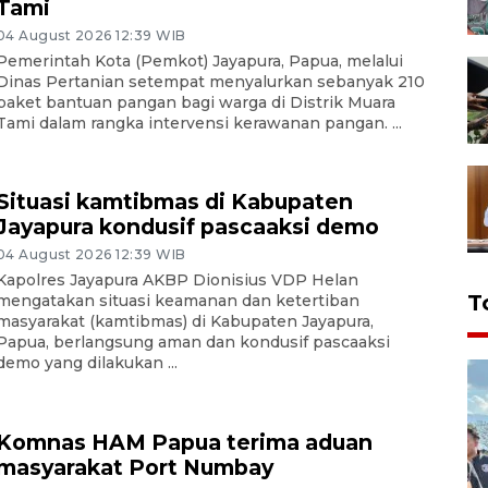
Tami
04 August 2026 12:39 WIB
Pemerintah Kota (Pemkot) Jayapura, Papua, melalui
Dinas Pertanian setempat menyalurkan sebanyak 210
paket bantuan pangan bagi warga di Distrik Muara
Tami dalam rangka intervensi kerawanan pangan. ...
Situasi kamtibmas di Kabupaten
Jayapura kondusif pascaaksi demo
04 August 2026 12:39 WIB
Kapolres Jayapura AKBP Dionisius VDP Helan
T
mengatakan situasi keamanan dan ketertiban
masyarakat (kamtibmas) di Kabupaten Jayapura,
Papua, berlangsung aman dan kondusif pascaaksi
demo yang dilakukan ...
Komnas HAM Papua terima aduan
masyarakat Port Numbay