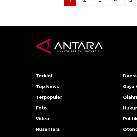
1
2
3
4
5
>
Terkini
Daera
Top News
Gaya 
Terpopuler
Olahr
Foto
Huku
Video
Politi
Nusantara
Otono