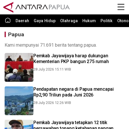
Daerah
Gaya Hidup
Olahraga
Hukum
Politik
Otono
Papua
Kami mempunyai 71.691 berita tentang papua.
Pemkab Jayawijaya harap dukungan
Kementerian PKP bangun 275 rumah
28 July 2026 15:11 WIB
Pendapatan negara di Papua mencapai
Rp2,90 Triliun pada Juni 2026
28 July 2026 12:26 WIB
Pemkab Jayawijaya tetapkan 12 titik
persawahan topang ketahanan pangan