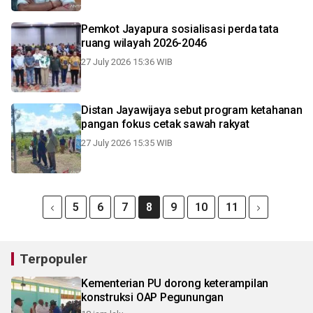
Pemkot Jayapura sosialisasi perda tata
ruang wilayah 2026-2046
27 July 2026 15:36 WIB
Distan Jayawijaya sebut program ketahanan
pangan fokus cetak sawah rakyat
27 July 2026 15:35 WIB
5
6
7
8
9
10
11
Terpopuler
Kementerian PU dorong keterampilan
konstruksi OAP Pegunungan