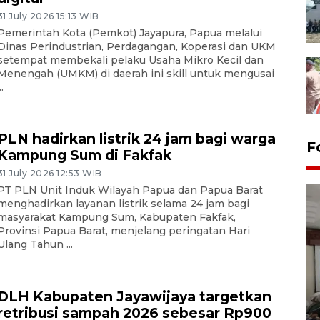
31 July 2026 15:13 WIB
Pemerintah Kota (Pemkot) Jayapura, Papua melalui
Dinas Perindustrian, Perdagangan, Koperasi dan UKM
setempat membekali pelaku Usaha Mikro Kecil dan
Menengah (UMKM) di daerah ini skill untuk mengusai
..
PLN hadirkan listrik 24 jam bagi warga
F
Kampung Sum di Fakfak
31 July 2026 12:53 WIB
PT PLN Unit Induk Wilayah Papua dan Papua Barat
menghadirkan layanan listrik selama 24 jam bagi
masyarakat Kampung Sum, Kabupaten Fakfak,
Provinsi Papua Barat, menjelang peringatan Hari
Ulang Tahun ...
Antara Biro Papua
DLH Kabupaten Jayawijaya targetkan
bersilahturahmi dengan
retribusi sampah 2026 sebesar Rp900
Pendam XVII/Cenderawasih