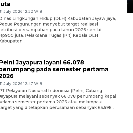
juta
14 March 2022 15:11 WIB, 2022
31 July 2026 12:52 WIB
Dinas Lingkungan Hidup (DLH) Kabupaten Jayawijaya,
Papua Pegunungan menyebut target realisasi
retribusi persampahan pada tahun 2026 senilai
Rp900 juta. Pelaksana Tugas (Plt) Kepala DLH
Kabupaten ...
Pelni Jayapura layani 66.078
penumpang pada semester pertama
2026
31 July 2026 12:47 WIB
PT Pelayaran Nasional Indonesia (Pelni) Cabang
Jayapura melayani sebanyak 66.078 penumpang kapal
selama semester pertama 2026 atau melampaui
target yang ditetapkan perusahaan sebanyak 65.598 ...