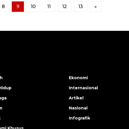
8
9
10
11
12
13
»
h
Ekonomi
Hidup
Internasional
aga
Artikel
m
Nasional
k
Infografik
mi Khusus