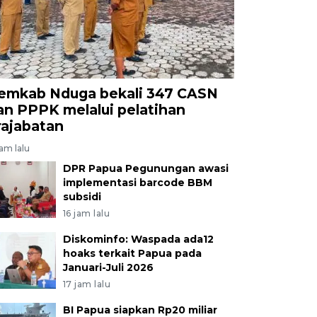
emkab Nduga bekali 347 CASN
an PPPK melalui pelatihan
rajabatan
jam lalu
DPR Papua Pegunungan awasi
implementasi barcode BBM
subsidi
16 jam lalu
Diskominfo: Waspada ada12
hoaks terkait Papua pada
Januari-Juli 2026
17 jam lalu
BI Papua siapkan Rp20 miliar