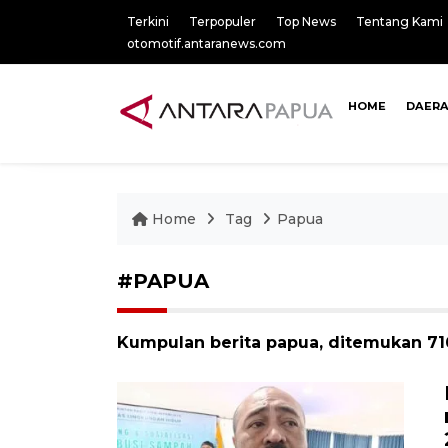
Terkini
Terpopuler
Top News
Tentang Kami
otomotif.antaranews.com
HOME
DAER
Home
Tag
Papua
#PAPUA
Kumpulan berita papua, ditemukan 716