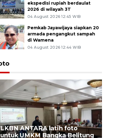
ekspedisi rupiah berdaulat
2026 di wilayah 3T
04 August 2026 12:45 WIB
Pemkab Jayawijaya siapkan 20
armada pengangkut sampah
di Wamena
04 August 2026 12:44 WIB
oto
LKBN ANTARA latih foto
untuk UMKM Bangka Belitung
Agrowisa