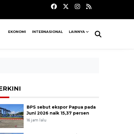
EKONOMI
INTERNASIONAL
LAINNYA
ERKINI
BPS sebut ekspor Papua pada
Juni 2026 naik 15,37 persen
16 jam lalu