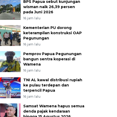
BPS Papua sebut kunjungan
wisman naik 26,39 persen
pada Juni 2026
16 jam lalu
Kementerian PU dorong
keterampilan konstruksi OAP
Pegunungan
16 jam lalu
Pemprov Papua Pegunungan
bangun sentra koperasi di
Wamena
16 jam lalu
TNI AL kawal distribusi rupiah
ke pulau terdepan dan
terpencil Papua
16 jam lalu
Samsat Wamena hapus semua
denda pajak kendaraan
hingga 15 Agustus 2026