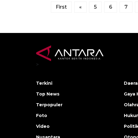
First
«
5
6
7
>
Terkini
Daera
Top News
Gaya 
Terpopuler
Olahr
Foto
Huku
Video
Politi
Nusantara
Otono