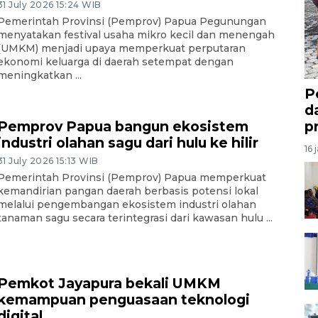
31 July 2026 15:24 WIB
Pemerintah Provinsi (Pemprov) Papua Pegunungan
menyatakan festival usaha mikro kecil dan menengah
(UMKM) menjadi upaya memperkuat perputaran
ekonomi keluarga di daerah setempat dengan
meningkatkan ...
P
d
p
Pemprov Papua bangun ekosistem
industri olahan sagu dari hulu ke hilir
16 
31 July 2026 15:13 WIB
Pemerintah Provinsi (Pemprov) Papua memperkuat
kemandirian pangan daerah berbasis potensi lokal
melalui pengembangan ekosistem industri olahan
tanaman sagu secara terintegrasi dari kawasan hulu ...
Pemkot Jayapura bekali UMKM
kemampuan penguasaan teknologi
digital