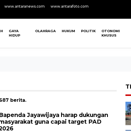
www.antaranews.com
www.antarafoto.com
AH
GAYA
OLAHRAGA
HUKUM
POLITIK
OTONOMI
HIDUP
KHUSUS
T
87 berita.
Bapenda Jayawijaya harap dukungan
masyarakat guna capai target PAD
2026