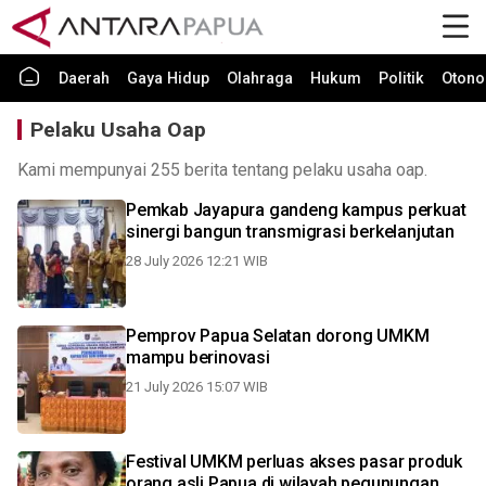
Daerah
Gaya Hidup
Olahraga
Hukum
Politik
Otono
Pelaku Usaha Oap
Kami mempunyai 255 berita tentang pelaku usaha oap.
Pemkab Jayapura gandeng kampus perkuat
sinergi bangun transmigrasi berkelanjutan
28 July 2026 12:21 WIB
Pemprov Papua Selatan dorong UMKM
mampu berinovasi
21 July 2026 15:07 WIB
Festival UMKM perluas akses pasar produk
orang asli Papua di wilayah pegunungan