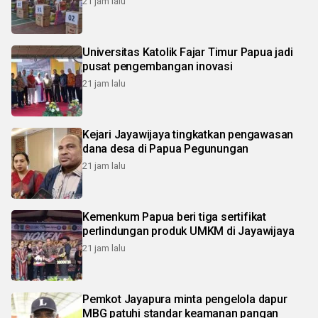
21 jam lalu
Universitas Katolik Fajar Timur Papua jadi
pusat pengembangan inovasi
21 jam lalu
Kejari Jayawijaya tingkatkan pengawasan
dana desa di Papua Pegunungan
21 jam lalu
Kemenkum Papua beri tiga sertifikat
perlindungan produk UMKM di Jayawijaya
21 jam lalu
Pemkot Jayapura minta pengelola dapur
MBG patuhi standar keamanan pangan