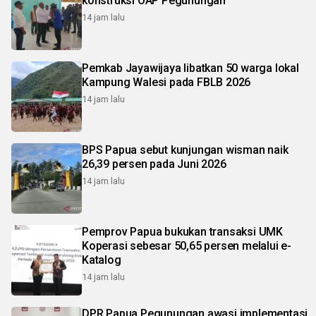
konstruksi OAP Pegunungan
14 jam lalu
Pemkab Jayawijaya libatkan 50 warga lokal
Kampung Walesi pada FBLB 2026
14 jam lalu
BPS Papua sebut kunjungan wisman naik
26,39 persen pada Juni 2026
14 jam lalu
Pemprov Papua bukukan transaksi UMK
Koperasi sebesar 50,65 persen melalui e-
Katalog
14 jam lalu
DPR Papua Pegunungan awasi implementasi