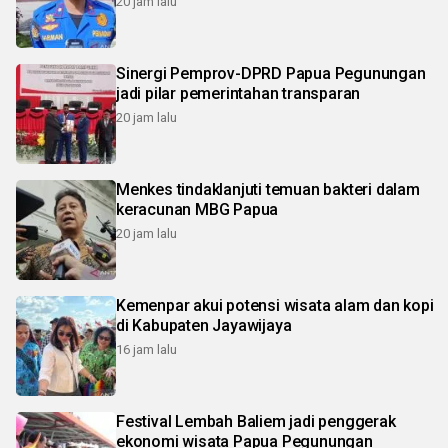
20 jam lalu
Sinergi Pemprov-DPRD Papua Pegunungan
jadi pilar pemerintahan transparan
20 jam lalu
Menkes tindaklanjuti temuan bakteri dalam
keracunan MBG Papua
20 jam lalu
Kemenpar akui potensi wisata alam dan kopi
di Kabupaten Jayawijaya
16 jam lalu
Festival Lembah Baliem jadi penggerak
ekonomi wisata Papua Pegunungan