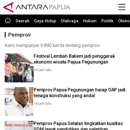
Daerah
Gaya Hidup
Olahraga
Hukum
Politik
Otono
Pemprov
Kami mempunyai 9.890 berita tentang pemprov.
Festival Lembah Baliem jadi penggerak
ekonomi wisata Papua Pegunungan
14 jam lalu
Pemprov Papua Pegunungan harap OAP jadi
tenaga konstruksi yang andal
14 jam lalu
Pemprov Papua Selatan tingkatkan kualitas
SDM lewat pendidikan dan pelatihan