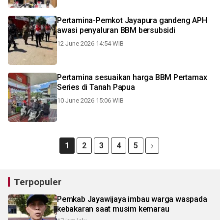
Pertamina-Pemkot Jayapura gandeng APH
awasi penyaluran BBM bersubsidi
12 June 2026 14:54 WIB
Pertamina sesuaikan harga BBM Pertamax
Series di Tanah Papua
10 June 2026 15:06 WIB
1
2
3
4
5
Terpopuler
Pemkab Jayawijaya imbau warga waspada
kebakaran saat musim kemarau