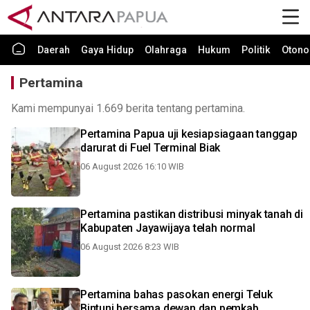
Daerah
Gaya Hidup
Olahraga
Hukum
Politik
Otono
Pertamina
Kami mempunyai 1.669 berita tentang pertamina.
Pertamina Papua uji kesiapsiagaan tanggap
darurat di Fuel Terminal Biak
06 August 2026 16:10 WIB
Pertamina pastikan distribusi minyak tanah di
Kabupaten Jayawijaya telah normal
06 August 2026 8:23 WIB
Pertamina bahas pasokan energi Teluk
Bintuni bersama dewan dan pemkab