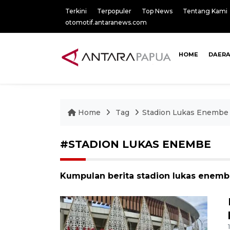
Terkini
Terpopuler
Top News
Tentang Kami
otomotif.antaranews.com
HOME
DAER
Home
Tag
Stadion Lukas Enembe
#STADION LUKAS ENEMBE
Kumpulan berita stadion lukas enembe