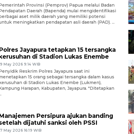
Pemerintah Provinsi (Pemprov) Papua melalui Badan
Pendapatan Daerah (Bapenda) mulai mengidentifikasi
berbagai aset milik daerah yang memiliki potensi
untuk meningkatkan pendapatan asli daerah (PAD). ...
Polres Jayapura tetapkan 15 tersangka
kerusuhan di Stadion Lukas Enembe
19 May 2026 9:14 WIB
Penyidik Reskrim Polres Jayapura saat ini
menetapkan 15 orang sebagai tersangka dalam kasus
kerusuhan di Stadion Lukas Enembe (Lukmen),
Kampung Harapan, Kabupaten, Jayapura. "Ditetapkan
..
Manajemen Persipura ajukan banding
setelah dijatuhi sanksi oleh PSSI
17 May 2026 16:19 WIB