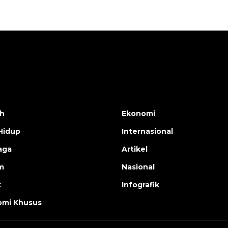
h
Ekonomi
Hidup
Internasional
aga
Artikel
m
Nasional
k
Infografik
mi Khusus