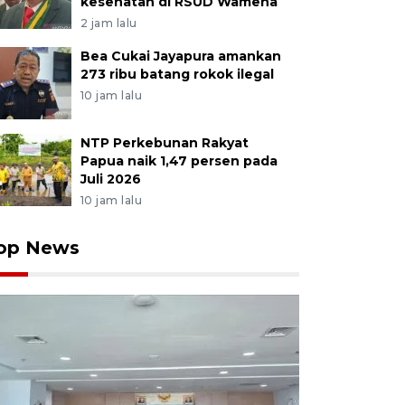
kesehatan di RSUD Wamena
2 jam lalu
Bea Cukai Jayapura amankan
273 ribu batang rokok ilegal
10 jam lalu
NTP Perkebunan Rakyat
Papua naik 1,47 persen pada
Juli 2026
10 jam lalu
op News