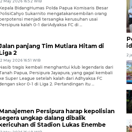
12 May 2026 16:52 WIB
Kepala BidangHumas Polda Papua Komisaris Besar
PolisiCahyo Sukarnito mengatakansembilan orang
berpotensi menjadi tersangka kerusuhan usai
Persipura kalah 0-1 dariAdyaksa FC di ...
P
i
Jalan panjang Tim Mutiara Hitam di
Liga 2
2 j
12 May 2026 16:51 WIB
Nasib tragis kembali menghantui klub legendaris dari
Tanah Papua, Persipura Jayapura, yang gagal kembali
ke Super League setelah kalah dari Adhyaksa FC
dengan skor 0-1 di Liga 2. Pertandingan itu ...
Manajemen Persipura harap kepolisian
segera ungkap dalang dibalik
kericuhan di Stadion Lukas Enembe