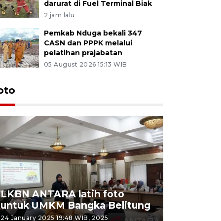
darurat di Fuel Terminal Biak
2 jam lalu
Pemkab Nduga bekali 347
CASN dan PPPK melalui
pelatihan prajabatan
05 August 2026 15:13 WIB
oto
LKBN ANTARA latih foto
untuk UMKM Bangka Belitung
Agrowisa
24 January 2025 19:48 WIB, 2025
26 September 