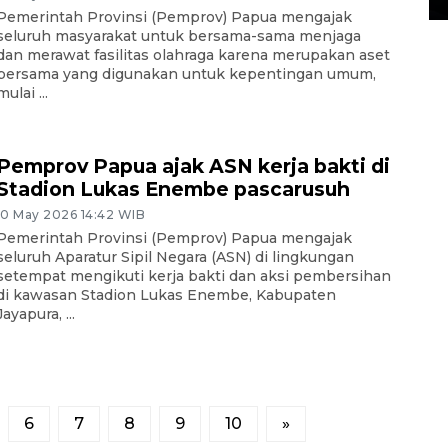
Pemerintah Provinsi (Pemprov) Papua mengajak
seluruh masyarakat untuk bersama-sama menjaga
dan merawat fasilitas olahraga karena merupakan aset
bersama yang digunakan untuk kepentingan umum,
mulai ...
Pemprov Papua ajak ASN kerja bakti di
Stadion Lukas Enembe pascarusuh
10 May 2026 14:42 WIB
Pemerintah Provinsi (Pemprov) Papua mengajak
seluruh Aparatur Sipil Negara (ASN) di lingkungan
setempat mengikuti kerja bakti dan aksi pembersihan
di kawasan Stadion Lukas Enembe, Kabupaten
Jayapura, ...
6
7
8
9
10
»