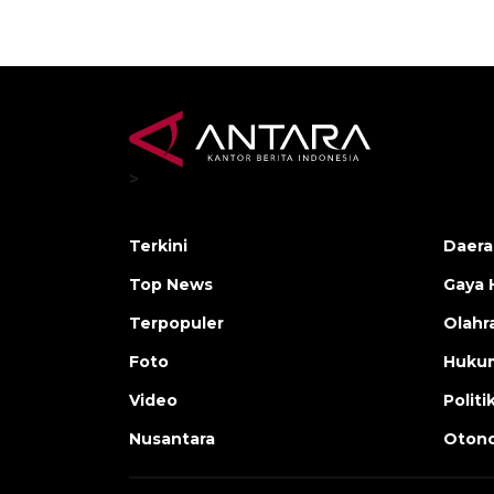
>
Terkini
Daera
Top News
Gaya 
Terpopuler
Olahr
Foto
Huku
Video
Politi
Nusantara
Otono