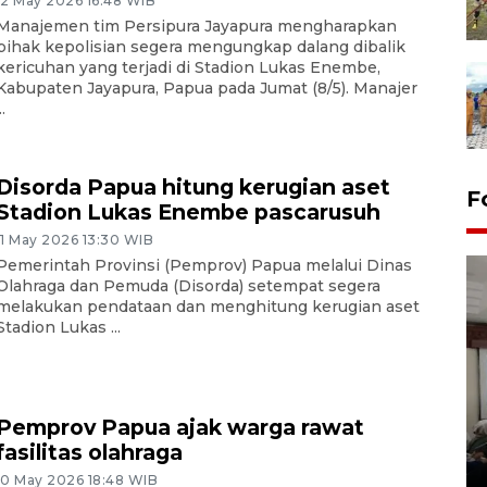
12 May 2026 16:48 WIB
Manajemen tim Persipura Jayapura mengharapkan
pihak kepolisian segera mengungkap dalang dibalik
kericuhan yang terjadi di Stadion Lukas Enembe,
Kabupaten Jayapura, Papua pada Jumat (8/5). Manajer
..
Disorda Papua hitung kerugian aset
F
Stadion Lukas Enembe pascarusuh
11 May 2026 13:30 WIB
Pemerintah Provinsi (Pemprov) Papua melalui Dinas
Olahraga dan Pemuda (Disorda) setempat segera
melakukan pendataan dan menghitung kerugian aset
Stadion Lukas ...
Antara Biro Papua
Pemprov Papua ajak warga rawat
bersilahturahmi dengan
fasilitas olahraga
Pendam XVII/Cenderawasih
10 May 2026 18:48 WIB
14 March 2022 15:11 WIB, 2022