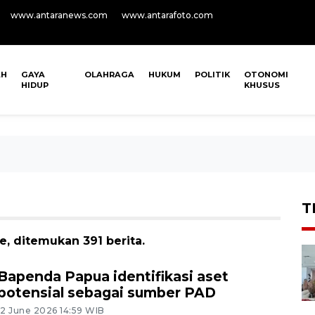
www.antaranews.com
www.antarafoto.com
AH
GAYA
OLAHRAGA
HUKUM
POLITIK
OTONOMI
HIDUP
KHUSUS
T
, ditemukan 391 berita.
Bapenda Papua identifikasi aset
potensial sebagai sumber PAD
12 June 2026 14:59 WIB