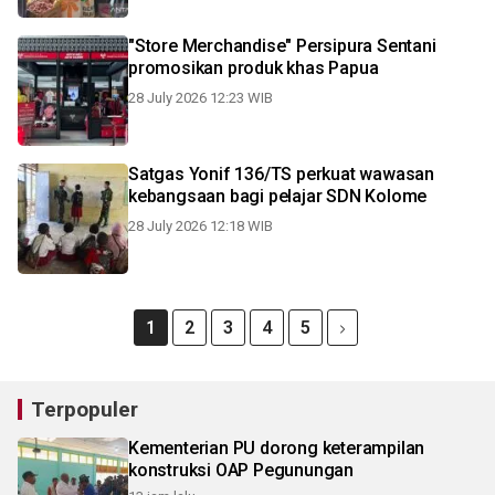
"Store Merchandise" Persipura Sentani
promosikan produk khas Papua
28 July 2026 12:23 WIB
Satgas Yonif 136/TS perkuat wawasan
kebangsaan bagi pelajar SDN Kolome
28 July 2026 12:18 WIB
1
2
3
4
5
Terpopuler
Kementerian PU dorong keterampilan
konstruksi OAP Pegunungan