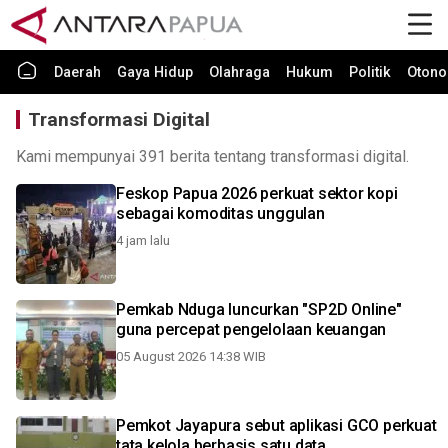
Daerah
Gaya Hidup
Olahraga
Hukum
Politik
Otono
Transformasi Digital
Kami mempunyai 391 berita tentang transformasi digital.
Feskop Papua 2026 perkuat sektor kopi
sebagai komoditas unggulan
4 jam lalu
Pemkab Nduga luncurkan "SP2D Online"
guna percepat pengelolaan keuangan
05 August 2026 14:38 WIB
Pemkot Jayapura sebut aplikasi GCO perkuat
tata kelola berbasis satu data