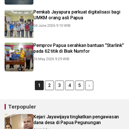
Pemkab Jayapura perkuat digitalisasi bagi
UMKM orang asli Papua
04 June 2026 9:10 WIB
Pemprov Papua serahkan bantuan "Starlink"
pada 62 titik di Biak Numfor
26 May 2026 9:29 WIB
1
2
3
4
5
Terpopuler
Kejari Jayawijaya tingkatkan pengawasan
dana desa di Papua Pegunungan