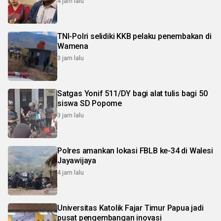
4 jam lalu
TNI-Polri selidiki KKB pelaku penembakan di
Wamena
3 jam lalu
Satgas Yonif 511/DY bagi alat tulis bagi 50
siswa SD Popome
3 jam lalu
Polres amankan lokasi FBLB ke-34 di Walesi
Jayawijaya
4 jam lalu
Universitas Katolik Fajar Timur Papua jadi
pusat pengembangan inovasi