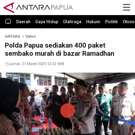
Daerah
Gaya Hidup
Olahraga
Hukum
Politik
Otono
ANTARA
Video
Polda Papua sediakan 400 paket
sembako murah di bazar Ramadhan
Jumat, 21 Maret 2025 12:32 WIB
Play