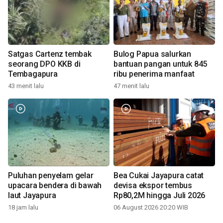
Satgas Cartenz tembak
Bulog Papua salurkan
seorang DPO KKB di
bantuan pangan untuk 845
Tembagapura
ribu penerima manfaat
43 menit lalu
47 menit lalu
Puluhan penyelam gelar
Bea Cukai Jayapura catat
upacara bendera di bawah
devisa ekspor tembus
laut Jayapura
Rp80,2M hingga Juli 2026
18 jam lalu
06 August 2026 20:20 WIB