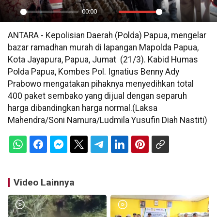
00:00
Play
Mute
Settings
PIP
En
ANTARA - Kepolisian Daerah (Polda) Papua, mengelar
ful
bazar ramadhan murah di lapangan Mapolda Papua,
Kota Jayapura, Papua, Jumat (21/3). Kabid Humas
Polda Papua, Kombes Pol. Ignatius Benny Ady
Prabowo mengatakan pihaknya menyedihkan total
400 paket sembako yang dijual dengan separuh
harga dibandingkan harga normal.(Laksa
Mahendra/Soni Namura/Ludmila Yusufin Diah Nastiti)
Video Lainnya