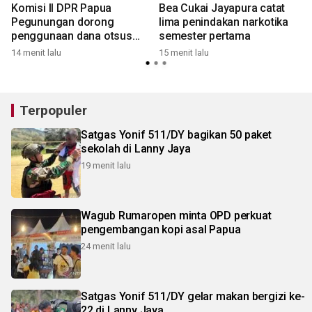
Komisi II DPR Papua
Bea Cukai Jayapura catat
n
Pegunungan dorong
lima penindakan narkotika
penggunaan dana otsus
semester pertama
relokasi rumah warga
14 menit lalu
15 menit lalu
2
Terpopuler
Satgas Yonif 511/DY bagikan 50 paket
sekolah di Lanny Jaya
19 menit lalu
Wagub Rumaropen minta OPD perkuat
pengembangan kopi asal Papua
24 menit lalu
Satgas Yonif 511/DY gelar makan bergizi ke-
22 di Lanny Jaya