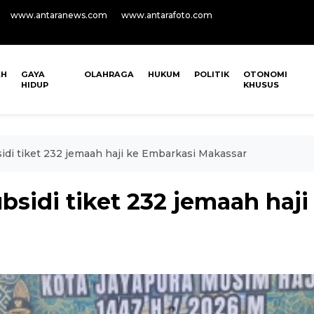
www.antaranews.com
www.antarafoto.com
AH
GAYA
OLAHRAGA
HUKUM
POLITIK
OTONOMI
HIDUP
KHUSUS
di tiket 232 jemaah haji ke Embarkasi Makassar
sidi tiket 232 jemaah haj