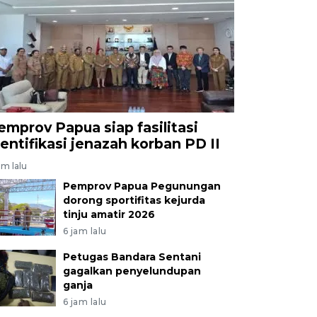
emprov Papua siap fasilitasi
dentifikasi jenazah korban PD II
am lalu
Pemprov Papua Pegunungan
dorong sportifitas kejurda
tinju amatir 2026
6 jam lalu
Petugas Bandara Sentani
gagalkan penyelundupan
ganja
6 jam lalu