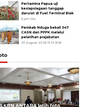
Pertamina Papua uji
kesiapsiagaan tanggap
darurat di Fuel Terminal Biak
6 jam lalu
Pemkab Nduga bekali 347
CASN dan PPPK melalui
pelatihan prajabatan
05 August 2026 15:13 WIB
oto
LKBN ANTARA latih foto