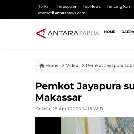
Terkini
Terpopuler
Top News
Tentang Kami
otomotif.antaranews.com
HOME
DAER
Home
Video
Pemkot Jayapura subsi
Pemkot Jayapura sub
Makassar
Selasa, 28 April 2026 14:18 WIB