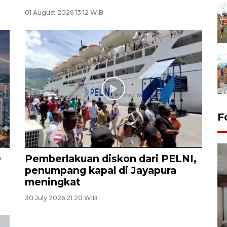
01 August 2026 13:12 WIB
F
O
Pemberlakuan diskon dari PELNI,
penumpang kapal di Jayapura
meningkat
30 July 2026 21:20 WIB
Antara Biro Papua
bersilahturahmi dengan