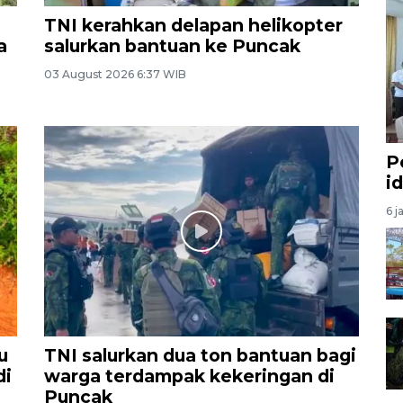
TNI kerahkan delapan helikopter
a
salurkan bantuan ke Puncak
03 August 2026 6:37 WIB
P
i
6 j
u
TNI salurkan dua ton bantuan bagi
di
warga terdampak kekeringan di
Puncak