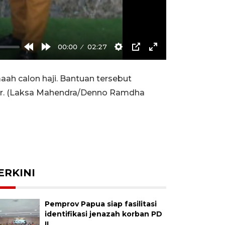
00:00
02:27
Rewind
Forward
Settings
PIP
Enter
10s
10s
fullscreen
h calon haji. Bantuan tersebut
sar. (Laksa Mahendra/Denno Ramdha
ERKINI
Pemprov Papua siap fasilitasi
identifikasi jenazah korban PD
II