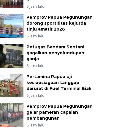
6 jam lalu
Pemprov Papua Pegunungan
dorong sportifitas kejurda
tinju amatir 2026
6 jam lalu
Petugas Bandara Sentani
gagalkan penyelundupan
ganja
6 jam lalu
Pertamina Papua uji
kesiapsiagaan tanggap
darurat di Fuel Terminal Biak
6 jam lalu
Pemprov Papua Pegunungan
gelar pameran capaian
pembangunan
6 jam lalu