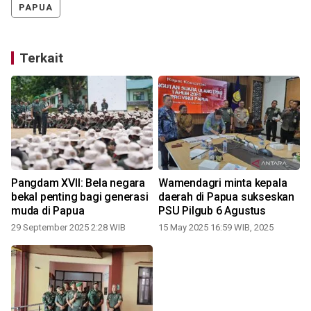
PAPUA
Terkait
Pangdam XVII: Bela negara
Wamendagri minta kepala
bekal penting bagi generasi
daerah di Papua sukseskan
muda di Papua
PSU Pilgub 6 Agustus
29 September 2025 2:28 WIB
15 May 2025 16:59 WIB, 2025
2