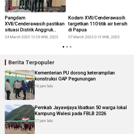
Pangdam
Kodam XVII/Cenderawasih
XVII/Cenderawasih pastikan
targetkan 110 titik air bersih
situasi Distrik Anggruk
di Papua
mulai relatif kondusif
24 March 2025 13:29 WIB, 2025
07 March 2025 0:13 WIB, 2025
Berita Terpopuler
Kementerian PU dorong keterampilan
konstruksi OAP Pegunungan
16 jam lalu
Pemkab Jayawijaya libatkan 50 warga lokal
Kampung Walesi pada FBLB 2026
17 jam lalu