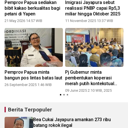
Pemprov Papua sediakan
Imigrasi Jayapura sebut
bibit kakao berkualitas bagi
realisasi PNBP capai Rp5,3
petani di Yapen
miliar hingga Oktober 2025
21 May 2026 14:57 WIB
11 November 2025 13:37 WIB
2
Pemprov Papua minta
Pj Gubernur minta
n
bangun pos lintas batas laut
pembentukan koperasi
merah putih kontekstual
26 September 2025 1:46 WIB
Papua
09 June 2025 2:10 WIB, 2025
0
Berita Terpopuler
Bea Cukai Jayapura amankan 273 ribu
batang rokok ilegal