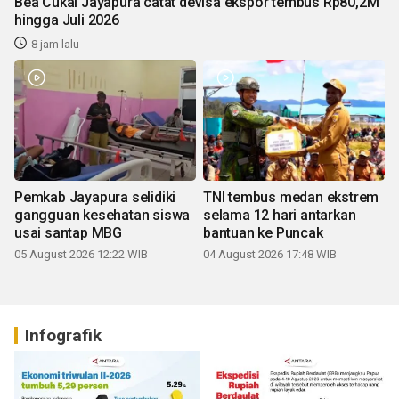
Bea Cukai Jayapura catat devisa ekspor tembus Rp80,2M
hingga Juli 2026
8 jam lalu
Pemkab Jayapura selidiki
TNI tembus medan ekstrem
gangguan kesehatan siswa
selama 12 hari antarkan
usai santap MBG
bantuan ke Puncak
05 August 2026 12:22 WIB
04 August 2026 17:48 WIB
Infografik