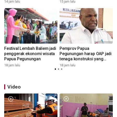
14 jam lalu
15 jam lalu
2
g
Festival Lembah Baliem jadi
Pemprov Papua
penggerak ekonomi wisata
Pegunungan harap OAP jadi
Papua Pegunungan
tenaga konstruksi yang
andal
18 jam lalu
18 jam lalu
2
Video