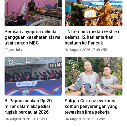
Pemkab Jayapura selidiki
TNI tembus medan ekstrem
gangguan kesehatan siswa
selama 12 hari antarkan
usai santap MBG
bantuan ke Puncak
22 jam lalu
04 August 2026 17:48 WIB
BI Papua siapkan Rp 20
Satgas Cartenz evakuasi
miliar dalam ekspedisi
korban penyerangan yang
rupiah berdaulat 2026
tewaskan lima pekerja
04 August 2026 13:03 WIB
04 August 2026 1:10 WIB