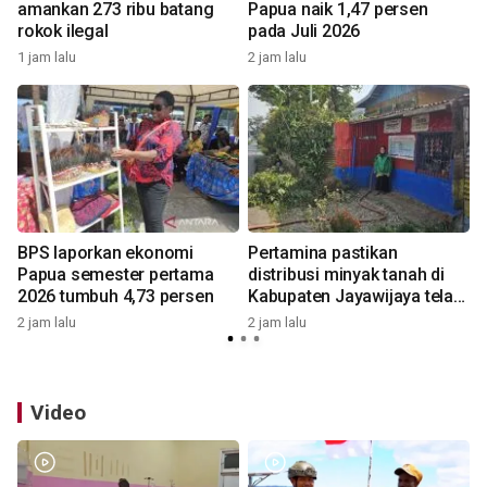
amankan 273 ribu batang
Papua naik 1,47 persen
rokok ilegal
pada Juli 2026
1 jam lalu
2 jam lalu
1
BPS laporkan ekonomi
Pertamina pastikan
Papua semester pertama
distribusi minyak tanah di
2026 tumbuh 4,73 persen
Kabupaten Jayawijaya telah
normal
2 jam lalu
2 jam lalu
1
Video