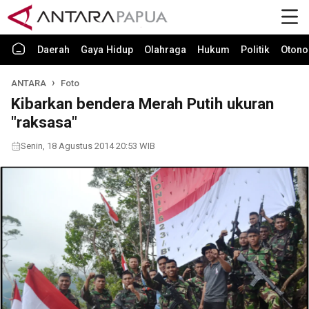
Daerah
Gaya Hidup
Olahraga
Hukum
Politik
Otono
ANTARA
Foto
Kibarkan bendera Merah Putih ukuran
"raksasa"
Senin, 18 Agustus 2014 20:53 WIB