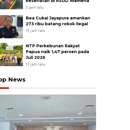
kesehatan di RSUD Wamena
5 jam lalu
Bea Cukai Jayapura amankan
273 ribu batang rokok ilegal
13 jam lalu
NTP Perkebunan Rakyat
Papua naik 1,47 persen pada
Juli 2026
13 jam lalu
op News