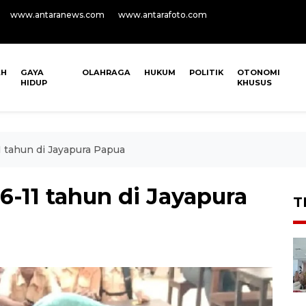
www.antaranews.com
www.antarafoto.com
AH
GAYA
OLAHRAGA
HUKUM
POLITIK
OTONOMI
HIDUP
KHUSUS
1 tahun di Jayapura Papua
6-11 tahun di Jayapura
T