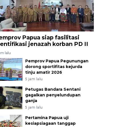
emprov Papua siap fasilitasi
dentifikasi jenazah korban PD II
am lalu
Pemprov Papua Pegunungan
dorong sportifitas kejurda
tinju amatir 2026
5 jam lalu
Petugas Bandara Sentani
gagalkan penyelundupan
ganja
5 jam lalu
Pertamina Papua uji
kesiapsiagaan tanggap