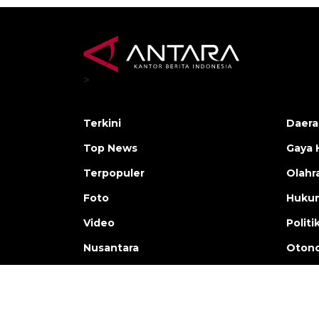
>
Terkini
Daera
Top News
Gaya 
Terpopuler
Olahr
Foto
Huku
Video
Politi
Nusantara
Otono
Copyright © ANTARA