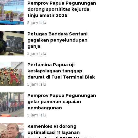
Pemprov Papua Pegunungan
dorong sportifitas kejurda
tinju amatir 2026
5 jam lalu
Petugas Bandara Sentani
gagalkan penyelundupan
ganja
5 jam lalu
Pertamina Papua uji
kesiapsiagaan tanggap
darurat di Fuel Terminal Biak
5 jam lalu
Pemprov Papua Pegunungan
gelar pameran capaian
pembangunan
5 jam lalu
Kemenkes RI dorong
optimalisasi 11 layanan