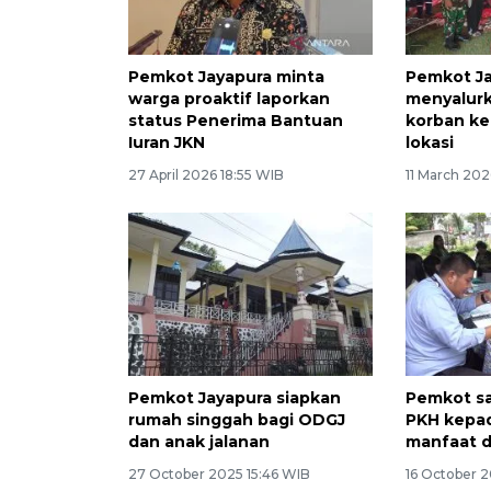
Pemkot Jayapura minta
Pemkot J
warga proaktif laporkan
menyalurk
status Penerima Bantuan
korban ke
Iuran JKN
lokasi
27 April 2026 18:55 WIB
11 March 202
Pemkot Jayapura siapkan
Pemkot sa
rumah singgah bagi ODGJ
PKH kepad
dan anak jalanan
manfaat d
27 October 2025 15:46 WIB
16 October 