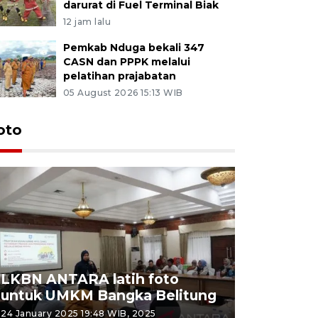
darurat di Fuel Terminal Biak
12 jam lalu
Pemkab Nduga bekali 347
CASN dan PPPK melalui
pelatihan prajabatan
05 August 2026 15:13 WIB
oto
LKBN ANTARA latih foto
untuk UMKM Bangka Belitung
Agrowisa
24 January 2025 19:48 WIB, 2025
26 September 