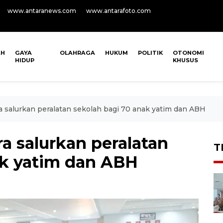
www.antaranews.com
www.antarafoto.com
AH
GAYA
OLAHRAGA
HUKUM
POLITIK
OTONOMI
HIDUP
KHUSUS
a salurkan peralatan sekolah bagi 70 anak yatim dan ABH
a salurkan peralatan
T
ak yatim dan ABH