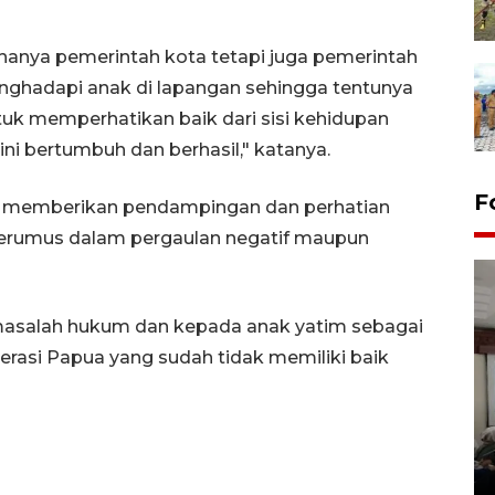
 hanya pemerintah kota tetapi juga pemerintah
enghadapi anak di lapangan sehingga tentunya
uk memperhatikan baik dari sisi kehidupan
ni bertumbuh dan berhasil," katanya.
F
s memberikan pendampingan dan perhatian
rjerumus dalam pergaulan negatif maupun
salah hukum dan kepada anak yatim sebagai
rasi Papua yang sudah tidak memiliki baik
Antara Biro Papua
bersilahturahmi dengan
Pendam XVII/Cenderawasih
14 March 2022 15:11 WIB, 2022