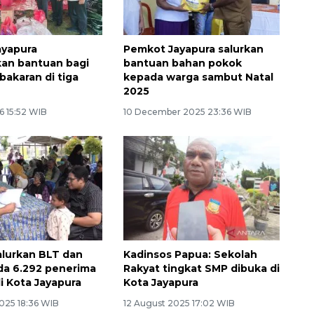
ayapura
Pemkot Jayapura salurkan
an bantuan bagi
bantuan bahan pokok
bakaran di tiga
kepada warga sambut Natal
2025
6 15:52 WIB
10 December 2025 23:36 WIB
lurkan BLT dan
Kadinsos Papua: Sekolah
a 6.292 penerima
Rakyat tingkat SMP dibuka di
i Kota Jayapura
Kota Jayapura
2025 18:36 WIB
12 August 2025 17:02 WIB