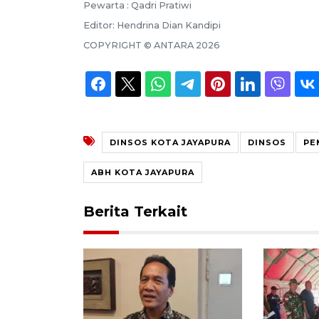
Pewarta :
Qadri Pratiwi
Editor:
Hendrina Dian Kandipi
COPYRIGHT ©
ANTARA
2026
DINSOS KOTA JAYAPURA
DINSOS
PE
ABH KOTA JAYAPURA
Berita Terkait