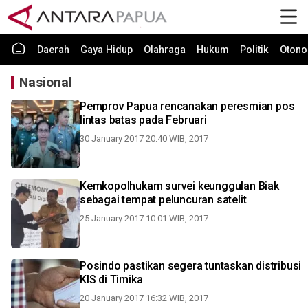
Daerah
Gaya Hidup
Olahraga
Hukum
Politik
Otono
Nasional
Pemprov Papua rencanakan peresmian pos
lintas batas pada Februari
30 January 2017 20:40 WIB, 2017
Kemkopolhukam survei keunggulan Biak
sebagai tempat peluncuran satelit
25 January 2017 10:01 WIB, 2017
Posindo pastikan segera tuntaskan distribusi
KIS di Timika
20 January 2017 16:32 WIB, 2017