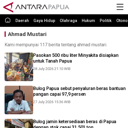
Daerah
Gaya Hidup
Olahraga
Hukum
Politik
Otono
Ahmad Mustari
Kami mempunyai 117 berita tentang ahmad mustari.
Pasokan 500 ribu liter Minyakita disiapkan
untuk Tanah Papua
28 July 2026 21:10 WIB
Bulog Papua sebut penyaluran beras bantuan
pangan capai 97,9 persen
27 July 2026 15:36 WIB
Bulog jamin ketersediaan beras di Papua
dengan stok capai 31.501 ton