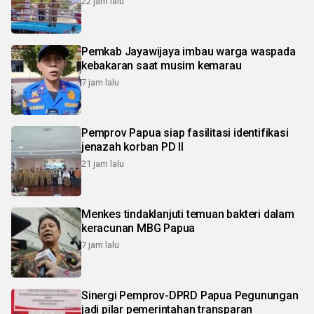
22 jam lalu
Pemkab Jayawijaya imbau warga waspada
kebakaran saat musim kemarau
7 jam lalu
Pemprov Papua siap fasilitasi identifikasi
jenazah korban PD II
21 jam lalu
Menkes tindaklanjuti temuan bakteri dalam
keracunan MBG Papua
7 jam lalu
Sinergi Pemprov-DPRD Papua Pegunungan
jadi pilar pemerintahan transparan