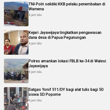
TNI-Polri selidiki KKB pelaku penembakan di
Wamena
4 jam lalu
Kejari Jayawijaya tingkatkan pengawasan
dana desa di Papua Pegunungan
4 jam lalu
Polres amankan lokasi FBLB ke-34 di Walesi
Jayawijaya
4 jam lalu
Satgas Yonif 511/DY bagi alat tulis bagi 50
siswa SD Popome
4 jam lalu