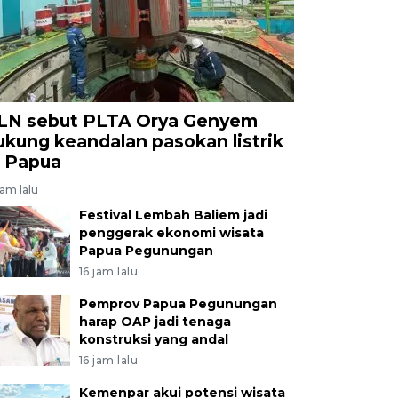
LN sebut PLTA Orya Genyem
ukung keandalan pasokan listrik
i Papua
jam lalu
Festival Lembah Baliem jadi
penggerak ekonomi wisata
Papua Pegunungan
16 jam lalu
Pemprov Papua Pegunungan
harap OAP jadi tenaga
konstruksi yang andal
16 jam lalu
Kemenpar akui potensi wisata