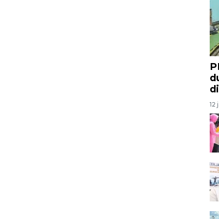
P
d
d
12 