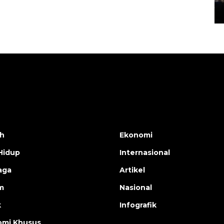
14 March 2022 15:11 WIB, 2022
h
Ekonomi
Hidup
Internasional
aga
Artikel
m
Nasional
k
Infografik
mi Khusus