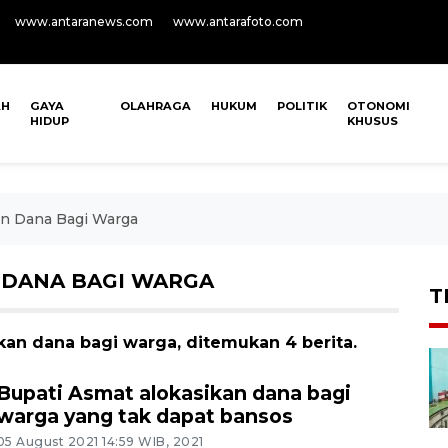
www.antaranews.com
www.antarafoto.com
AH
GAYA
OLAHRAGA
HUKUM
POLITIK
OTONOMI
HIDUP
KHUSUS
an Dana Bagi Warga
 DANA BAGI WARGA
T
kan dana bagi warga, ditemukan 4 berita.
Bupati Asmat alokasikan dana bagi
warga yang tak dapat bansos
05 August 2021 14:59 WIB, 2021