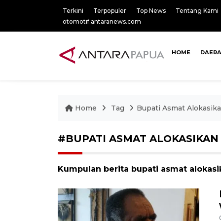
Terkini
Terpopuler
Top News
Tentang Kami
otomotif.antaranews.com
HOME
DAER
Home
Tag
Bupati Asmat Alokasik
#BUPATI ASMAT ALOKASIKAN
Kumpulan berita bupati asmat alokasi