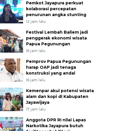
Pemkot Jayapura perkuat
kolaborasi percepatan
penurunan angka stunting
12 jam lalu
Festival Lembah Baliem jadi
penggerak ekonomi wisata
Papua Pegunungan
16 jam lalu
Pemprov Papua Pegunungan
harap OAP jadi tenaga
konstruksi yang andal
16 jam lalu
Kemenpar akui potensi wisata
alam dan kopi di Kabupaten
Jayawijaya
17 jam lalu
Anggota DPR RI nilai Lapas
Narkotika Jayapura butuh