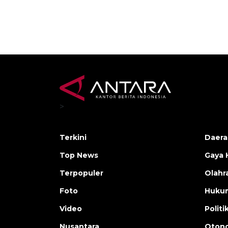
>
Terkini
Daera
Top News
Gaya 
Terpopuler
Olahr
Foto
Huku
Video
Politi
Nusantara
Otono