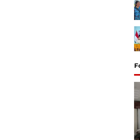
F
Antara Biro Papua
bersilahturahmi dengan
Pendam XVII/Cenderawasih