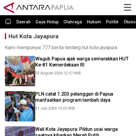
Daerah
Gaya Hidup
Olahraga
Hukum
Politik
Otono
Hut Kota Jayapura
Kami mempunyai 777 berita tentang hut kota jayapura.
Wagub Papua ajak warga semarakkan HUT
Ke-81 Kemerdekaan RI
02 August 2026 12:57 WIB
PLN catat 1.203 pelanggan di Papua
manfaatkan program tambah daya
31 July 2026 15:25 WIB
Wali Kota Jayapura: Pildun usai warga
saatnya kibarkan Merah Putih